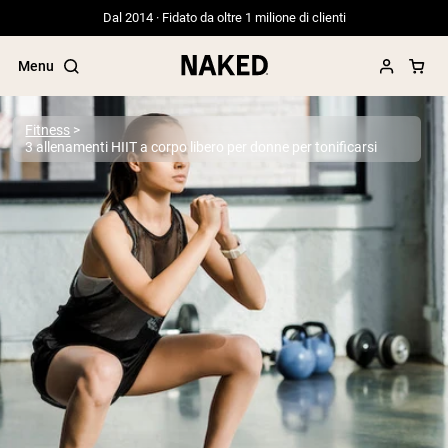
Dal 2014 · Fidato da oltre 1 milione di clienti
Menu
Fitness
3 allenamenti HIIT a corpo libero per donne per tonificarsi
Termini di ricerca popolari
”Protein Powder“
”Overnight Oats“
”Vegan protein“
”Collagen“
”Micellar Casein“
PROTEIN POWDERS
Best Seller
Proteina di piselli
Proteine del Siero di Latte da
Allevamento al Pascolo