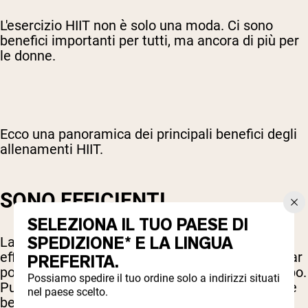
L'esercizio HIIT non è solo una moda. Ci sono
benefici importanti per tutti, ma ancora di più per
le donne.
Ecco una panoramica dei principali benefici degli
allenamenti HIIT.
SONO EFFICIENTI
SELEZIONA IL TUO PAESE DI
SPEDIZIONE* E LA LINGUA
La parte migliore degli allenamenti HIIT è la loro
efficienza. Sono progettati specificamente per far
PREFERITA.
pompare il cuore e bruciare calorie in poco tempo.
Possiamo spedire il tuo ordine solo a indirizzi situati
Puoi fare un allenamento di 25 minuti e ottenere
nel paese scelto.
benefici simili a una sessione completa di un'ora