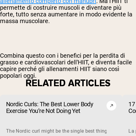
allenamento completo con manubri
. Ma l'HIIT ti
permette di costruire muscoli e diventare più
forte, tutto senza aumentare in modo evidente la
massa muscolare.
Combina questo con i benefici per la perdita di
grasso e cardiovascolari dell'HIIT, e diventa facile
capire perché gli allenamenti HIIT siano così
popolari oggi.
RELATED ARTICLES
Nordic Curls: The Best Lower Body
17 
Exercise You’re Not Doing Yet
Cor
The Nordic curl might be the single best thing you can do f
La 