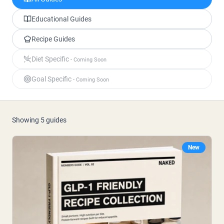
Poudre de protéine de chèvre
Caséine micellaire
Gainer de masse
Educational Guides
Café Protéiné
Recipe Guides
Shop All Protéines En Poudre
Diet Specific
- Coming Soon
PROTÉINES VÉGANES
Meilleure Vente
Goal Specific
- Coming Soon
Protéine de pois
Beurre de cacahuète
Poudre de protéine de graines
Protéine de riz biologique
Shakes protéinés
Showing
5
guides
Gainer de poids végétalien
New
Shop All Protéines Véganes