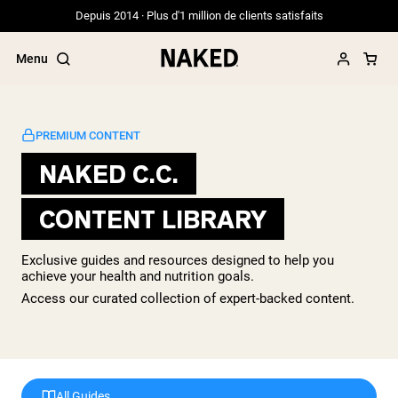
Depuis 2014 · Plus d'1 million de clients satisfaits
Menu
PREMIUM CONTENT
NAKED C.C.
Termes de recherche populaires
CONTENT LIBRARY
”Protein Powder“
”Overnight Oats“
”Vegan protein“
Exclusive guides and resources designed to help you
”Collagen“
achieve your health and nutrition goals.
”Micellar Casein“
Access our curated collection of expert-backed content.
PROTÉINES EN POUDRE
Meilleure Vente
Whey de vache nourrie à l'herbe
Isolat de lactosérum issu de vaches
nourries à l'herbe
All Guides