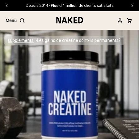
Livraison gratuite pour les commandes de 99 $ et plus
Menu
suppléments
Les gains de créatine sont-ils permanents?
Termes de recherche populaires
”Protein Powder“
”Overnight Oats“
”Vegan protein“
”Collagen“
”Micellar Casein“
PROTÉINES EN POUDRE
Meilleure Vente
Protéine de pois
Protéine de Whey en Poudre
Peptides de collagène