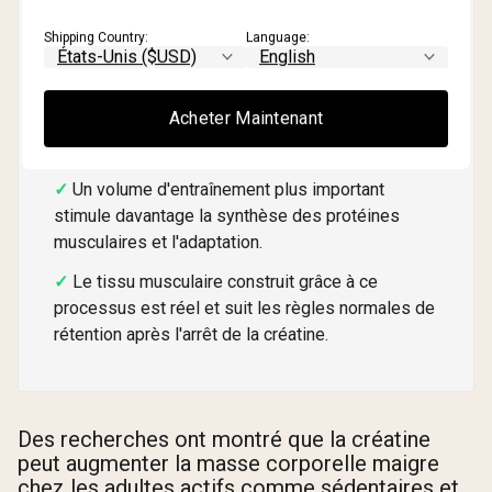
une régénération plus rapide de l'ATP pendant les
séries d'entraînement intenses.
Shipping Country:
Language:
Plus d'ATP disponible permet un volume
d'entraînement plus important : plus de
Acheter Maintenant
répétitions, plus de séries, plus de poids au fil du
temps.
Un volume d'entraînement plus important
stimule davantage la synthèse des protéines
musculaires et l'adaptation.
Le tissu musculaire construit grâce à ce
processus est réel et suit les règles normales de
rétention après l'arrêt de la créatine.
Des recherches ont montré que la créatine
peut augmenter la masse corporelle maigre
chez les adultes actifs comme sédentaires et