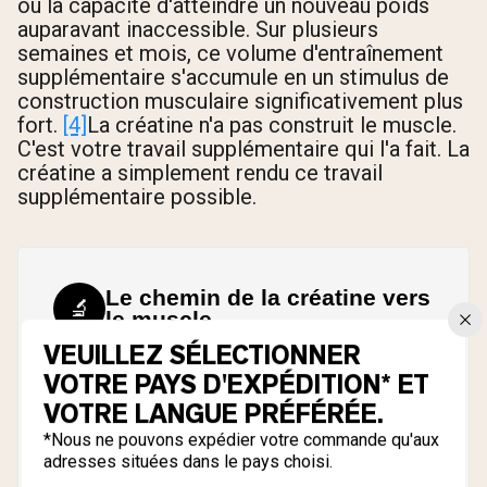
ou la capacité d'atteindre un nouveau poids
auparavant inaccessible. Sur plusieurs
semaines et mois, ce volume d'entraînement
supplémentaire s'accumule en un stimulus de
construction musculaire significativement plus
fort.
[4]
La créatine n'a pas construit le muscle.
C'est votre travail supplémentaire qui l'a fait. La
créatine a simplement rendu ce travail
supplémentaire possible.
Le chemin de la créatine vers
🔬
le muscle
VEUILLEZ SÉLECTIONNER
La supplémentation en créatine augmente les
VOTRE PAYS D'EXPÉDITION* ET
réserves de phosphocréatine dans le tissu
VOTRE LANGUE PRÉFÉRÉE.
musculaire jusqu'à 40 %.
*Nous ne pouvons expédier votre commande qu'aux
adresses situées dans le pays choisi.
Un taux plus élevé de phosphocréatine signifie