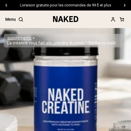
Livraison gratuite pour les commandes de 99 $ et plus
Menu
suppléments
La créatine vous fait-elle prendre du poids? (Mythe vs réalité)
Termes de recherche populaires
”Protein Powder“
”Overnight Oats“
”Vegan protein“
”Collagen“
”Micellar Casein“
PROTÉINES EN POUDRE
Meilleure Vente
Protéine de pois
Protéine de Whey en Poudre
Peptides de collagène