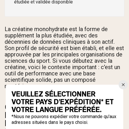
étudiée et validée disponible
La créatine monohydrate est la forme de
supplément la plus étudiée, avec des
décennies de données cliniques à son actif.
Son profil de sécurité est bien établi, et elle est
approuvée par les principales organisations de
sciences du sport. Si vous débutez avec la
créatine, voici le contexte important : c'est un
outil de performance avec une base
scientifique solide, pas un composé
mystérieux.
VEUILLEZ SÉLECTIONNER
VOTRE PAYS D'EXPÉDITION* ET
CRÉATINE ET RÉTENTION
VOTRE LANGUE PRÉFÉRÉE.
D'EAU : POURQUOI CELA SE
*Nous ne pouvons expédier votre commande qu'aux
PRODUIT ET À QUOI
adresses situées dans le pays choisi.