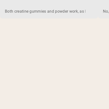
Both creatine gummies and powder work, as long as the prod
No,