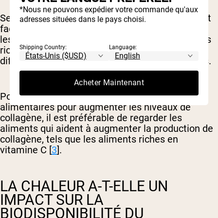
*Nous ne pouvons expédier votre commande qu'aux
Selon la recherche. Cette forme de collagène est
adresses situées dans le pays choisi.
facilement absorbée et peut aider à augmenter
les niveaux de collagène, tandis que les aliments
Shipping Country:
Language:
riches en collagène ne semblent pas faire de
différence dans le collagène total de votre corps.
Acheter Maintenant
Pour ceux qui préfèrent opter pour des sources
alimentaires pour augmenter les niveaux de
collagène, il est préférable de regarder les
aliments qui aident à augmenter la production de
collagène, tels que les aliments riches en
vitamine C [
3
].
LA CHALEUR A-T-ELLE UN
IMPACT SUR LA
BIODISPONIBILITÉ DU