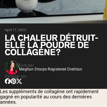
Whey au chocolat issu de vaches
nourries à l'herbe
Whey de lait de vache nourrie à l'herbe à
la vanille
Whey de vache nourrie à l'herbe
Shop All Protéines En Poudre
April 17, 2023
PROTÉINES VÉGANES
LA CHALEUR DÉTRUIT-
Meilleure Vente
ELLE LA POUDRE DE
Protéine de pois
COLLAGÈNE?
Écrit par
Meghan Stoops Registered Dietitian
Shop All Protéines Véganes
Partager sur
Les suppléments de collagène ont rapidement
gagné en popularité au cours des dernières
années.