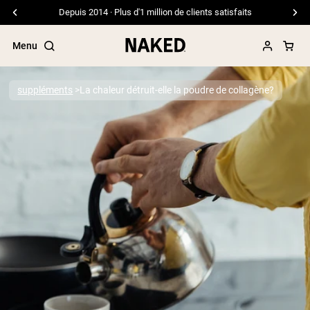
Depuis 2014 · Plus d'1 million de clients satisfaits
Menu
suppléments
La chaleur détruit-elle la poudre de collagène?
Termes de recherche populaires
”Protein Powder“
”Overnight Oats“
”Vegan protein“
”Collagen“
”Micellar Casein“
PROTÉINES EN POUDRE
Meilleure Vente
Protéine de pois
Protéine de Whey en Poudre
Peptides de collagène