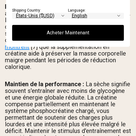
Préservation musculaire :
Un déficit calorique
Shipping Country:
Language:
augmente le risque de catabolisme musculaire.
La créatine aide à contrer cela en maintenant
des niveaux élevés de phosphocréatine, ce qui
soutient les voies de signalisation anaboliques
Acheter Maintenant
qui protègent le tissu maigre.
Des recherches
montrent
[7] que la supplémentation en
créatine aide à préserver la masse corporelle
maigre pendant les périodes de réduction
calorique.
Maintien de la performance :
La sèche signifie
souvent s'entraîner avec moins de glycogène
et une énergie globale réduite. La créatine
compense partiellement en maintenant le
système phosphocréatine chargé, vous
permettant de soutenir des charges plus
lourdes et une intensité plus élevée malgré le
déficit. Maintenir le stimulus d'entraînement est