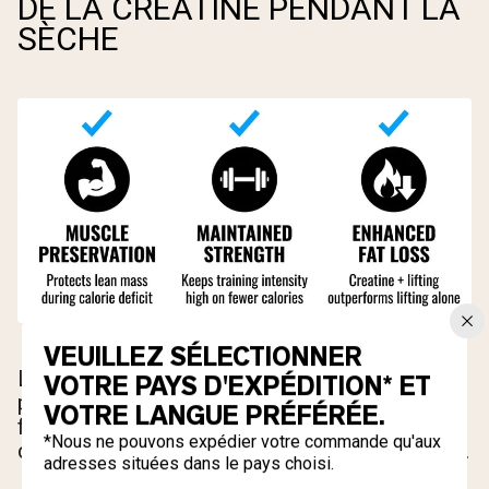
DE LA CRÉATINE PENDANT LA
SÈCHE
VEUILLEZ SÉLECTIONNER
La créatine n'est pas seulement un supplément
VOTRE PAYS D'EXPÉDITION* ET
pour la prise de masse. Ses mécanismes
VOTRE LANGUE PRÉFÉRÉE.
fondamentaux sont directement alignés avec
*Nous ne pouvons expédier votre commande qu'aux
ce que la phase de sèche exige de votre corps.
adresses situées dans le pays choisi.