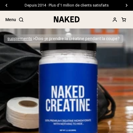
Livraison gratuite pour les commandes de 99 $ et plus
Menu
suppléments
Dois-je prendre la créatine pendant la coupe?
Termes de recherche populaires
”Protein Powder“
”Overnight Oats“
”Vegan protein“
”Collagen“
”Micellar Casein“
PROTÉINES EN POUDRE
Meilleure Vente
Protéine de pois
Protéine de Whey en Poudre
Peptides de collagène