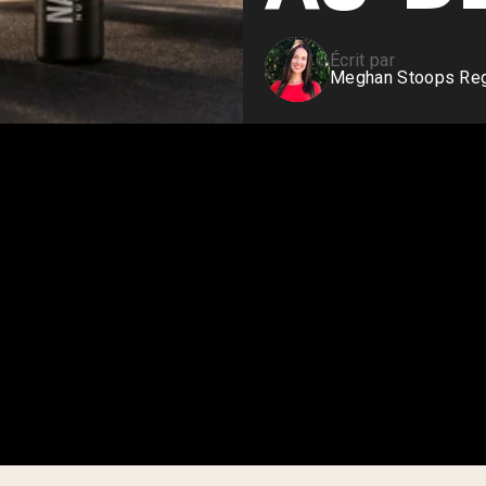
Whey de vache nourrie à
l'herbe
Écrit par
Shop All Protéines En Poudre
Meghan Stoops Regi