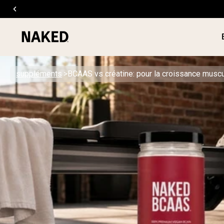
suppléments
BCAAS vs créatine: pour la croissance muscu
PROTÉIN
Termes de recherche populaires
POUDRE
”Protein Powder“
”Overnight Oats“
”Vegan protein“
”Collagen“
”Micellar Casein“