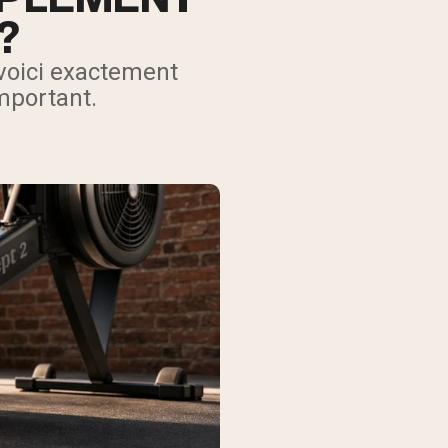
?
 voici exactement
important.