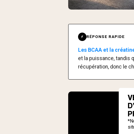
RÉPONSE RAPIDE
⚡
Les BCAA et la créatine
et la puissance, tandis 
récupération, donc le c
V
D
P
*N
sit