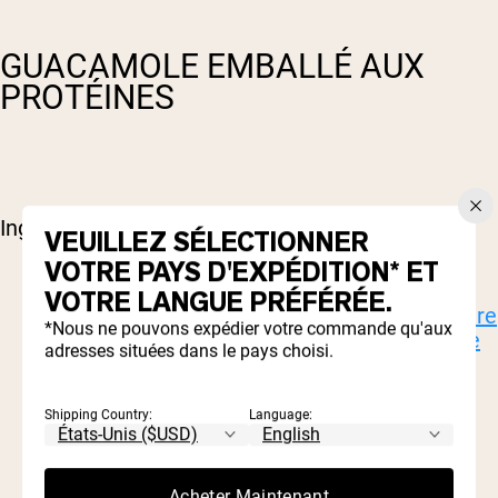
GUACAMOLE EMBALLÉ AUX
PROTÉINES
Ingrédients:
VEUILLEZ SÉLECTIONNER
VOTRE PAYS D'EXPÉDITION* ET
5 avocats Hass, mûr
VOTRE LANGUE PRÉFÉRÉE.
3 scoops nus nutrition nue lactosérum
poudre
*Nous ne pouvons expédier votre commande qu'aux
de protéines de lactosérum nourrie à l'herbe
adresses situées dans le pays choisi.
Jus de 1 gros citron vert
1 petit oignon blanc, fin en dés
1 tomate, petite en dés
Shipping Country:
Language:
1 petit jalapeno, ensemencé et petit
½ tasse de coriandre, hachée
Tapatio, au goût
Acheter Maintenant