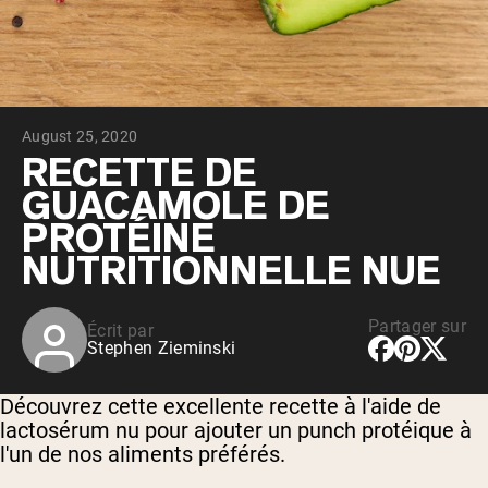
Whey au chocolat issu de vaches
nourries à l'herbe
Whey de lait de vache nourrie à l'herbe à
la vanille
Whey de vache nourrie à l'herbe
Shop All Protéines En Poudre
August 25, 2020
PROTÉINES VÉGANES
RECETTE DE
Meilleure Vente
GUACAMOLE DE
Protéine de pois
PROTÉINE
NUTRITIONNELLE NUE
Partager sur
Écrit par
Shop All Protéines Véganes
Stephen Zieminski
Découvrez cette excellente recette à l'aide de
lactosérum nu pour ajouter un punch protéique à
l'un de nos aliments préférés.