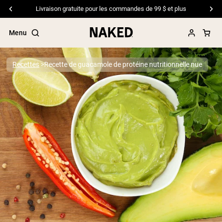
Livraison gratuite pour les commandes de 99 $ et plus
Menu
Recettes
Recette de guacamole de protéine nutritionnelle nue
Termes de recherche populaires
”Protein Powder“
”Overnight Oats“
”Vegan protein“
”Collagen“
”Micellar Casein“
PROTÉINES EN POUDRE
Meilleure Vente
Protéine de pois
Protéine de Whey en Poudre
Peptides de collagène