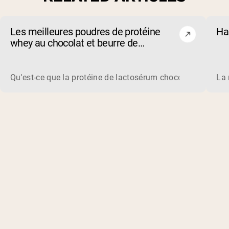
Les meilleures poudres de protéine
Ha
whey au chocolat et beurre de
cacahuète de 2026
Qu'est-ce que la protéine de lactosérum chocolat beurre de
La 