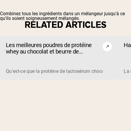
Combinez tous les ingrédients dans un mélangeur jusqu'à ce
qu'ils soient soigneusement mélangés.
RELATED ARTICLES
Les meilleures poudres de protéine
Ha
whey au chocolat et beurre de
cacahuète de 2026
Qu'est-ce que la protéine de lactosérum chocolat beurre de
La 