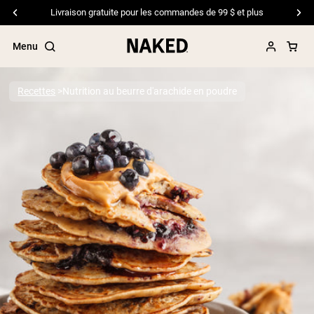
Livraison gratuite pour les commandes de 99 $ et plus
Menu
Recettes
Nutrition au beurre d'arachide en poudre
Termes de recherche populaires
”Protein Powder“
”Overnight Oats“
”Vegan protein“
”Collagen“
”Micellar Casein“
PROTÉINES EN POUDRE
Meilleure Vente
Protéine de pois
Protéine de Whey en Poudre
Peptides de collagène