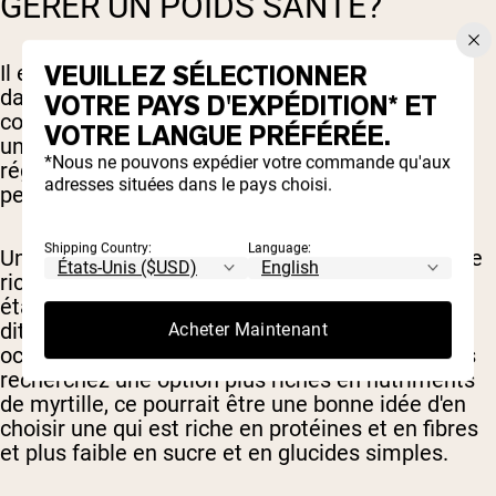
GÉRER UN POIDS SANTÉ?
VEUILLEZ SÉLECTIONNER
Il existe de nombreux facteurs qui jouent un rôle
dans la gestion d'un poids santé, et c'est plus
VOTRE PAYS D'EXPÉDITION* ET
compliqué que de manger ou de ne pas manger
VOTRE LANGUE PRÉFÉRÉE.
un aliment particulier. Cependant, manger un
*Nous ne pouvons expédier votre commande qu'aux
régime nutritif, des protéines et riches en fibres
adresses situées dans le pays choisi.
peut être utile pour gérer un poids santé.
Shipping Country:
Language:
Un muffin aux myrtilles typique a tendance à être
riche en glucides et en sucres simples, tout en
étant faible en fibres et en protéines. Cela étant
dit, il est totalement acceptable de se livrer
Acheter Maintenant
occasionnellement à une gâterie sucrée. Si vous
recherchez une option plus riches en nutriments
de myrtille, ce pourrait être une bonne idée d'en
choisir une qui est riche en protéines et en fibres
et plus faible en sucre et en glucides simples.