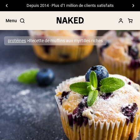
Depuis 2014 · Plus d'1 million de clients satisfaits
Menu
protéines
Recette de muffins aux myrtilles riches
Termes de recherche populaires
”Protein Powder“
”Overnight Oats“
”Vegan protein“
”Collagen“
”Micellar Casein“
PROTÉINES EN POUDRE
Meilleure Vente
Protéine de pois
Protéine de Whey en Poudre
Peptides de collagène