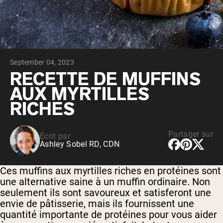
Whey au chocolat issu de vaches
nourries à l'herbe
Whey de lait de vache nourrie à l'herbe à
la vanille
Whey de vache nourrie à l'herbe
Shop All Protéines En Poudre
September 04, 2023
PROTÉINES VÉGANES
RECETTE DE MUFFINS
Meilleure Vente
AUX MYRTILLES
Protéine de pois
RICHES
Partager sur
Écrit par
Ashley Sobel RD, CDN
Shop All Protéines Véganes
Ces muffins aux myrtilles riches en protéines sont
une alternative saine à un muffin ordinaire. Non
seulement ils sont savoureux et satisferont une
envie de pâtisserie, mais ils fournissent une
quantité importante de protéines pour vous aider