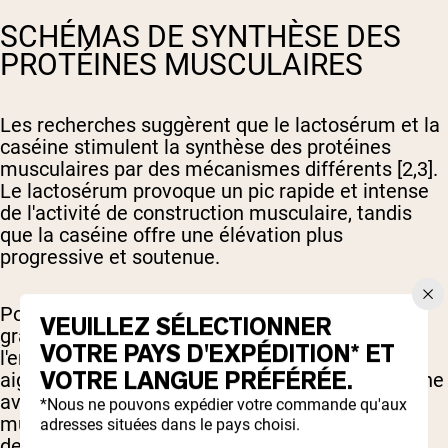
SCHÉMAS DE SYNTHÈSE DES
PROTÉINES MUSCULAIRES
Les recherches suggèrent que le lactosérum et la
caséine stimulent la synthèse des protéines
musculaires par des mécanismes différents [2,3].
Le lactosérum provoque un pic rapide et intense
de l'activité de construction musculaire, tandis
que la caséine offre une élévation plus
progressive et soutenue.
Pour un exemple pratique, consommer 25
VEUILLEZ SÉLECTIONNER
grammes de lactosérum immédiatement après
VOTRE PAYS D'EXPÉDITION* ET
l'entraînement maximise la réponse anabolique
VOTRE LANGUE PRÉFÉRÉE.
aiguë, tandis que prendre 30 grammes de caséine
avant le coucher favorise la récupération
*Nous ne pouvons expédier votre commande qu'aux
musculaire nocturne et prévient la dégradation
adresses situées dans le pays choisi.
des protéines musculaires.