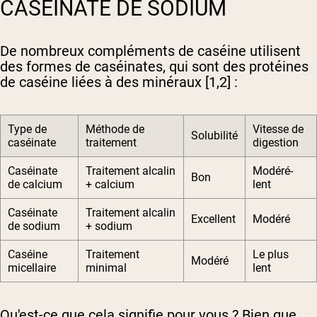
CASÉINATE DE SODIUM
De nombreux compléments de caséine utilisent
des formes de caséinates, qui sont des protéines
de caséine liées à des minéraux [1,2] :
Type de
Méthode de
Vitesse de
Solubilité
caséinate
traitement
digestion
Caséinate
Traitement alcalin
Modéré-
Bon
de calcium
+ calcium
lent
Caséinate
Traitement alcalin
Excellent
Modéré
de sodium
+ sodium
Caséine
Traitement
Le plus
Modéré
micellaire
minimal
lent
Qu'est-ce que cela signifie pour vous ? Bien que