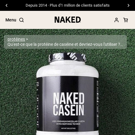
Livraison gratuite pour les commandes de 99 $ et plus
Menu
protéines
Qu'est-ce que la protéine de caséine et devriez-vous l'utiliser ? Guide complet 2026 sur la protéine à libération lente
Termes de recherche populaires
”Protein Powder“
”Overnight Oats“
”Vegan protein“
”Collagen“
”Micellar Casein“
PROTÉINES EN POUDRE
Meilleure Vente
Protéine de pois
Protéine de Whey en Poudre
Peptides de collagène