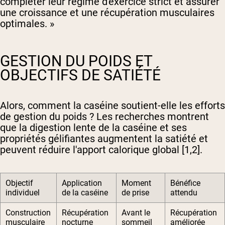
compléter leur régime d'exercice strict et assurer
une croissance et une récupération musculaires
optimales. »
GESTION DU POIDS ET
OBJECTIFS DE SATIÉTÉ
Alors, comment la caséine soutient-elle les efforts
de gestion du poids ? Les recherches montrent
que la digestion lente de la caséine et ses
propriétés gélifiantes augmentent la satiété et
peuvent réduire l'apport calorique global [1,2].
Objectif
Application
Moment
Bénéfice
individuel
de la caséine
de prise
attendu
Construction
Récupération
Avant le
Récupération
musculaire
nocturne
sommeil
améliorée