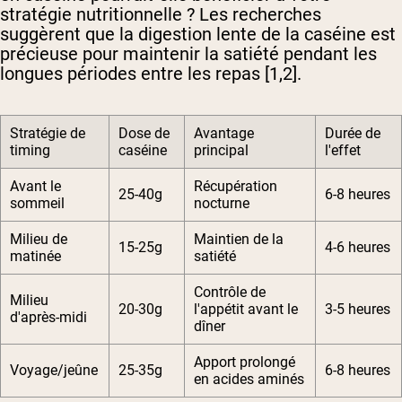
stratégie nutritionnelle ? Les recherches
suggèrent que la digestion lente de la caséine est
précieuse pour maintenir la satiété pendant les
longues périodes entre les repas [1,2].
Stratégie de
Dose de
Avantage
Durée de
timing
caséine
principal
l'effet
Avant le
Récupération
25-40g
6-8 heures
sommeil
nocturne
Milieu de
Maintien de la
15-25g
4-6 heures
matinée
satiété
Contrôle de
Milieu
20-30g
l'appétit avant le
3-5 heures
d'après-midi
dîner
Apport prolongé
Voyage/jeûne
25-35g
6-8 heures
en acides aminés