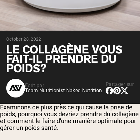
Whey au chocolat issu de vaches
nourries à l'herbe
Whey de lait de vache nourrie à l'herbe à
la vanille
Whey de vache nourrie à l'herbe
Shop All Protéines En Poudre
October 28, 2022
PROTÉINES VÉGANES
LE COLLAGÈNE VOUS
Meilleure Vente
FAIT-IL PRENDRE DU
Protéine de pois
POIDS?
Partager sur
Écrit par
Team Nutritionist Naked Nutrition
Shop All Protéines Véganes
Examinons de plus près ce qui cause la prise de
poids, pourquoi vous devriez prendre du collagène
et comment le faire d'une manière optimale pour
gérer un poids santé.