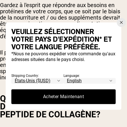
Gardez à l'esprit que répondre aux besoins en
protéines de votre corps, que ce soit par le biais
de la nourriture et / ou des suppléments devrait
être en conjonction avec une alimentation
équilibrée qui répond à vos besoins individuels
VEUILLEZ SÉLECTIONNER
d'énergie et de nutrition.
VOTRE PAYS D'EXPÉDITION* ET
VOTRE LANGUE PRÉFÉRÉE.
Il peut être utile de travailler avec un
*Nous ne pouvons expédier votre commande qu'aux
professionnel de la nutrition tel qu'un diététiste
adresses situées dans le pays choisi.
enregistré pour comprendre vos besoins
spécifiques et apprendre des moyens
Shipping Country:
Language:
individualisés pour atteindre vos objectifs.
QUELS SONT LES AVANTAGES
Acheter Maintenant
DE LA SUPPLÉMENTATION EN
PEPTIDE DE COLLAGÈNE?