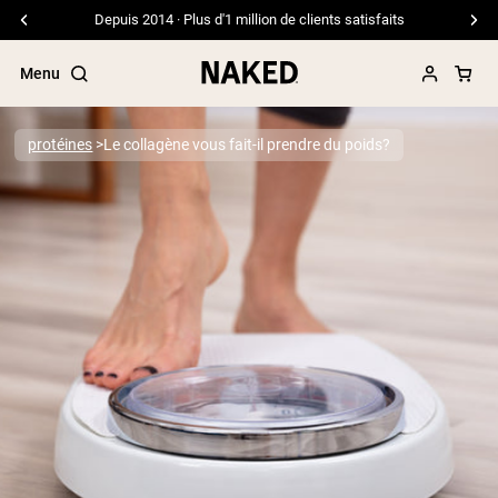
Depuis 2014 · Plus d'1 million de clients satisfaits
Menu
protéines
Le collagène vous fait-il prendre du poids?
Termes de recherche populaires
”Protein Powder“
”Overnight Oats“
”Vegan protein“
”Collagen“
”Micellar Casein“
PROTÉINES EN POUDRE
Meilleure Vente
Protéine de pois
Protéine de Whey en Poudre
Peptides de collagène