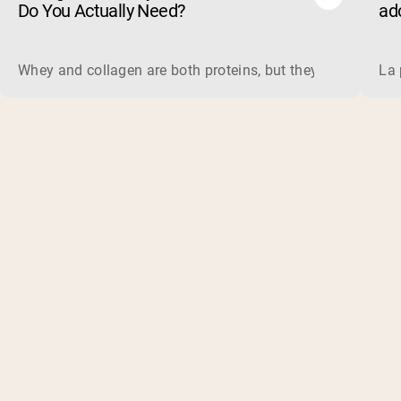
Do You Actually Need?
ado
(et
Whey and collagen are both proteins, but they do different 
La 