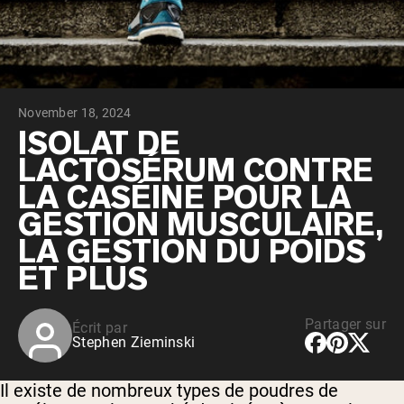
Whey au chocolat issu de vaches
nourries à l'herbe
Whey de lait de vache nourrie à l'herbe à
la vanille
Whey de vache nourrie à l'herbe
Shop All Protéines En Poudre
November 18, 2024
PROTÉINES VÉGANES
ISOLAT DE
Meilleure Vente
LACTOSÉRUM CONTRE
Protéine de pois
LA CASÉINE POUR LA
GESTION MUSCULAIRE,
LA GESTION DU POIDS
ET PLUS
Shop All Protéines Véganes
Partager sur
Écrit par
Stephen Zieminski
Il existe de nombreux types de poudres de