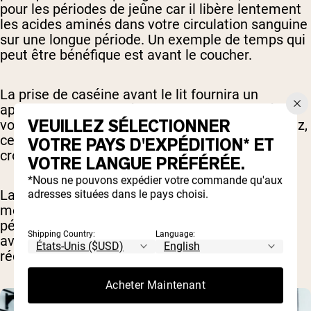
pour les périodes de jeûne car il libère lentement
les acides aminés dans votre circulation sanguine
sur une longue période. Un exemple de temps qui
peut être bénéfique est avant le coucher.
La prise de caséine avant le lit fournira un
approvisionnement régulier en acides aminés à
VEUILLEZ SÉLECTIONNER
vos tissus musculaires pendant que vous dormez,
ce qui peut aider à la récupération et à la
VOTRE PAYS D'EXPÉDITION* ET
croissance musculaires.
VOTRE LANGUE PRÉFÉRÉE.
*Nous ne pouvons expédier votre commande qu'aux
La caséine peut également être utile à d'autres
adresses situées dans le pays choisi.
moments où vous ne mangez pas pendant des
périodes prolongées, comme entre les repas ou
Shipping Country:
Language:
avant un long entraînement. Cela peut aider à
réduire la dégradation des muscles [
3
].
Acheter Maintenant