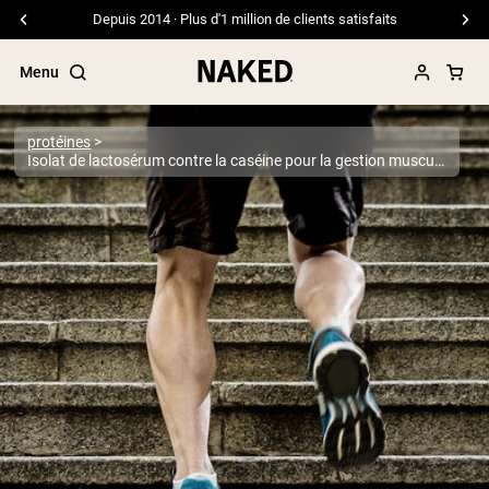
Livraison gratuite pour les commandes de 99 $ et plus
Menu
protéines
Isolat de lactosérum contre la caséine pour la gestion musculaire, la gestion du poids et plus
Termes de recherche populaires
”Protein Powder“
”Overnight Oats“
”Vegan protein“
”Collagen“
”Micellar Casein“
PROTÉINES EN POUDRE
Meilleure Vente
Protéine de pois
Protéine de Whey en Poudre
Peptides de collagène