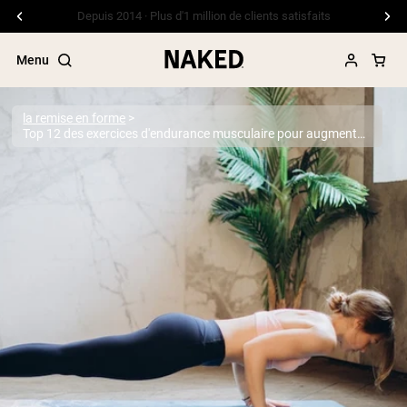
Livraison gratuite pour les commandes de 99 $ et plus
Menu
la remise en forme
Top 12 des exercices d'endurance musculaire pour augmenter la force et l'endurance
Termes de recherche populaires
”Protein Powder“
”Overnight Oats“
”Vegan protein“
”Collagen“
”Micellar Casein“
PROTÉINES EN POUDRE
Meilleure Vente
Protéine de pois
Protéine de Whey en Poudre
Peptides de collagène