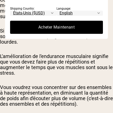
meilleure façon de construire une endurance
Shipping Country:
Language:
musculaire est de la tester, en utilisant une
surcharge progressive.
Acheter Maintenant
Si vous voulez devenir plus fort, vous devez
soulever des choses progressivement plus
lourdes.
L'amélioration de l'endurance musculaire signifie
que vous devez faire plus de répétitions et
augmenter le temps que vos muscles sont sous le
stress.
Vous voudrez vous concentrer sur des ensembles
à haute représentation, en diminuant la quantité
de poids afin d'écouter plus de volume (c'est-à-dire
des ensembles et des répétitions).