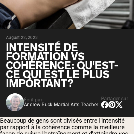
Whey au chocolat issu de vaches
nourries à l'herbe
Whey de lait de vache nourrie à l'herbe à
la vanille
Whey de vache nourrie à l'herbe
Shop All Protéines En Poudre
August 22, 2023
PROTÉINES VÉGANES
INTENSITÉ DE
Meilleure Vente
FORMATION VS
Protéine de pois
COHÉRENCE: QU'EST-
CE QUI EST LE PLUS
IMPORTANT?
Shop All Protéines Véganes
Partager sur
Écrit par
Andrew Buck Martial Arts Teacher
Beaucoup de gens sont divisés entre l'intensité
par rapport à la cohérence comme la meilleure
façon de suivre l'entraînement et d'atteindre vos