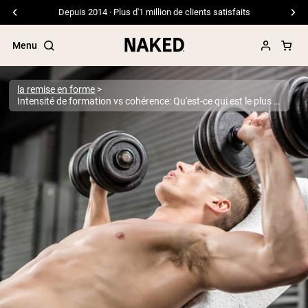
Livraison gratuite pour les commandes de 99 $ et plus
Menu
la remise en forme
Intensité de formation vs cohérence: Qu'est-ce qui est le plus important?
Termes de recherche populaires
”Protein Powder“
”Overnight Oats“
”Vegan protein“
”Collagen“
”Micellar Casein“
PROTÉINES EN POUDRE
Meilleure Vente
Protéine de pois
Protéine de Whey en Poudre
Peptides de collagène