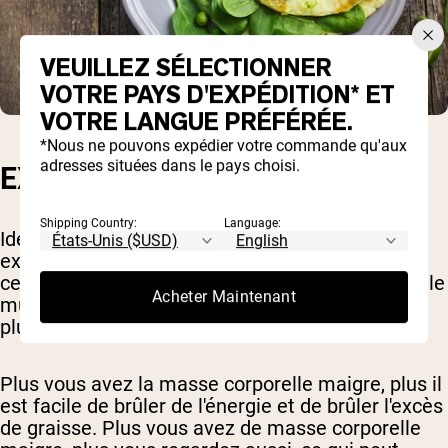
VEUILLEZ SÉLECTIONNER
VOTRE PAYS D'EXPÉDITION* ET
VOTRE LANGUE PRÉFÉRÉE.
*Nous ne pouvons expédier votre commande qu'aux
adresses situées dans le pays choisi.
EXERCICE
Shipping Country:
Language:
Idéalement, vous incluriez également des
exercices d'entraînement en force réguliers car
cela peut non seulement vous aider à maintenir le
Acheter Maintenant
muscle que vous avez, mais aussi à construire
plus.
Plus vous avez la masse corporelle maigre, plus il
est facile de brûler de l'énergie et de brûler l'excès
de graisse. Plus vous avez de masse corporelle