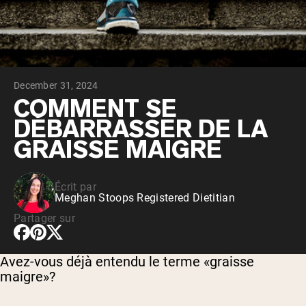
Whey au chocolat issu de vaches
nourries à l'herbe
Whey de lait de vache nourrie à l'herbe à
la vanille
Whey de vache nourrie à l'herbe
Shop All Protéines En Poudre
December 31, 2024
PROTÉINES VÉGANES
COMMENT SE
Meilleure Vente
DÉBARRASSER DE LA
Protéine de pois
GRAISSE MAIGRE
Écrit par
Meghan Stoops Registered Dietitian
Shop All Protéines Véganes
Partager sur
Avez-vous déjà entendu le terme «graisse
maigre»?