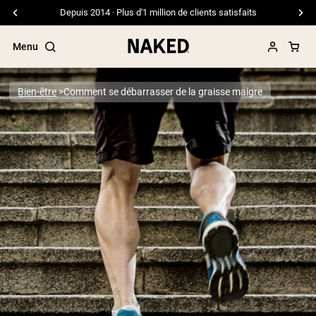
Depuis 2014 · Plus d'1 million de clients satisfaits
Menu
Bien-être
Comment se débarrasser de la graisse maigre
Termes de recherche populaires
”Protein Powder“
”Overnight Oats“
”Vegan protein“
”Collagen“
”Micellar Casein“
PROTÉINES EN POUDRE
Meilleure Vente
Protéine de pois
Protéine de Whey en Poudre
Peptides de collagène