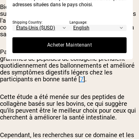
adresses situées dans le pays choisi.
Bien que le collagène soit souvent appelé un
supplément de beauté en raison de son rôle dans
l'augmentation de l'apparence juvénile, le
Shipping Country:
Language:
collagène peut également être bénéfique pour la
santé intestinale.
Acheter Maintenant
Par exemple, une petite étude a révélé que 20
grammes de peptides de collagène prenaient
quotidiennement des ballonnements et amélioré
des symptômes digestifs légers chez les
participants en bonne santé [
7
].
Cette étude a été menée sur des peptides de
collagène basés sur les bovins, ce qui suggère
qu'ils peuvent être le meilleur choix pour ceux qui
cherchent à améliorer la santé intestinale.
Cependant, les recherches sur ce domaine et les