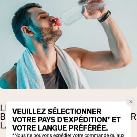
LE COLLAGÈNE MARIN OU
VEUILLEZ SÉLECTIONNER
BOVIN EST-IL LE MEILLEUR POUR
VOTRE PAYS D'EXPÉDITION* ET
LA SANTÉ INTESTINALE?
VOTRE LANGUE PRÉFÉRÉE.
*Nous ne pouvons expédier votre commande qu'aux