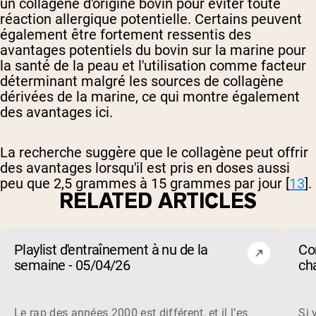
un collagène d'origine bovin pour éviter toute
réaction allergique potentielle. Certains peuvent
également être fortement ressentis des
avantages potentiels du bovin sur la marine pour
la santé de la peau et l'utilisation comme facteur
déterminant malgré les sources de collagène
dérivées de la marine, ce qui montre également
des avantages ici.
La recherche suggère que le collagène peut offrir
des avantages lorsqu'il est pris en doses aussi
peu que 2,5 grammes à 15 grammes par jour [
13
].
RELATED ARTICLES
Playlist d'entraînement à nu de la
Co
semaine - 05/04/26
cha
de 
Le rap des années 2000 est différent, et il l’est toujours 
Si 