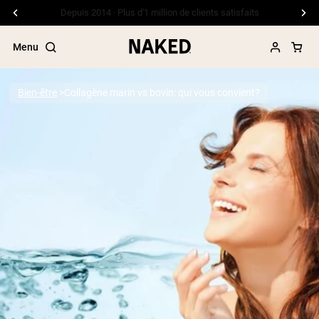
Depuis 2014 · Plus d'1 million de clients satisfaits
Menu
Bien-être
Collagène marin vs bovin: qui vous convient?
Termes de recherche populaires
”Protein Powder“
”Overnight Oats“
”Vegan protein“
”Collagen“
”Micellar Casein“
PROTÉINES EN POUDRE
Meilleure Vente
Protéine de pois
Protéine de Whey en Poudre
Peptides de collagène