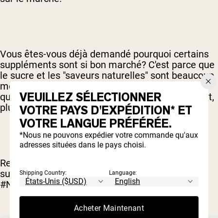
Vous êtes-vous déjà demandé pourquoi certains
suppléments sont si bon marché? C'est parce que
le sucre et les "saveurs naturelles" sont beaucoup
moins chères que d'utiliser des ingrédients de
VEUILLEZ SÉLECTIONNER
qualité que vous souhaitez réellement acheter et,
plus important encore, de mettre votre corps.
VOTRE PAYS D'EXPÉDITION* ET
VOTRE LANGUE PRÉFÉRÉE.
*Nous ne pouvons expédier votre commande qu'aux
adresses situées dans le pays choisi.
Repensez votre nutrition et passez au niveau
supérieur avec une nutrition nue.
Shipping Country:
Language:
#NEXTLEVELNAKE
RELATED ARTICLES
Acheter Maintenant