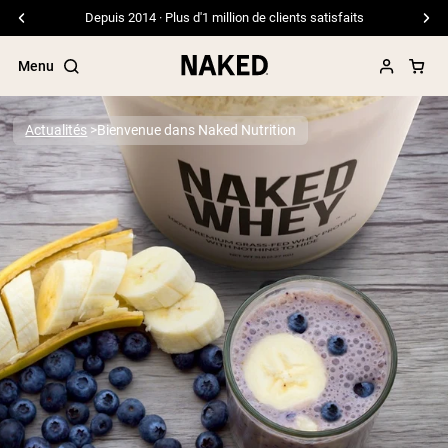
Depuis 2014 · Plus d'1 million de clients satisfaits
Menu
Actualités
Bienvenue dans Naked Nutrition
Termes de recherche populaires
”Protein Powder“
”Overnight Oats“
”Vegan protein“
”Collagen“
”Micellar Casein“
PROTÉINES EN POUDRE
Meilleure Vente
Protéine de pois
Protéine de Whey en Poudre
Peptides de collagène