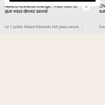
Naked Rewards change : voici tout ce
Ch
que vous devez savoir
su
Le 7 juillet, Naked Rewards fait peau neuve. Dans les sem
Deu