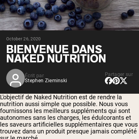
Whey au chocolat issu de vaches
nourries à l'herbe
Whey de lait de vache nourrie à l'herbe à
la vanille
Whey de vache nourrie à l'herbe
Shop All Protéines En Poudre
October 26, 2020
PROTÉINES VÉGANES
BIENVENUE DANS
Meilleure Vente
NAKED NUTRITION
Protéine de pois
Partager sur
Écrit par
Stephen Zieminski
L'objectif de Naked Nutrition est de rendre la
Shop All Protéines Véganes
nutrition aussi simple que possible. Nous vous
fournissons les meilleurs suppléments qui sont
autonomes sans les charges, les édulcorants et
les saveurs artificielles supplémentaires que vous
trouvez dans un produit presque jamais complété
sur le marché.