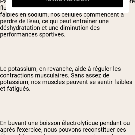
Par exemple, le sodium aide à maintenir l'équilibre
fluide dans le corps. Lorsque nous sommes
faibles en sodium, nos cellules commencent à
perdre de l'eau, ce qui peut entraîner une
déshydratation et une diminution des
performances sportives.
Le potassium, en revanche, aide à réguler les
contractions musculaires. Sans assez de
potassium, nos muscles peuvent se sentir faibles
et fatigués.
En buvant une boisson électrolytique pendant ou
après l'exercice, nous pouvons reconstituer ces