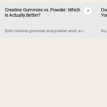
Creatine Gummies vs. Powder: Which
Do
Is Actually Better?
Yo
Both creatine gummies and powder work, as long as the prod
No,