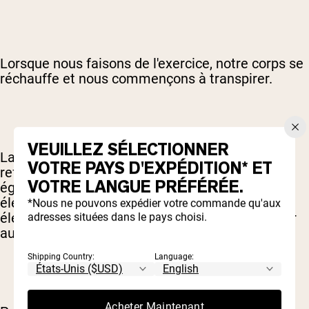
Lorsque nous faisons de l'exercice, notre corps se
réchauffe et nous commençons à transpirer.
VEUILLEZ SÉLECTIONNER
La transpiration est un mécanisme de
VOTRE PAYS D'EXPÉDITION* ET
refroidissement naturel, mais cela signifie
VOTRE LANGUE PRÉFÉRÉE.
également que nous perdons de l'eau et des
électrolytes. Si nous ne reconstituons pas ces
*Nous ne pouvons expédier votre commande qu'aux
électrolytes, notre corps ne peut pas fonctionner
adresses situées dans le pays choisi.
au mieux.
Shipping Country:
Language:
Acheter Maintenant