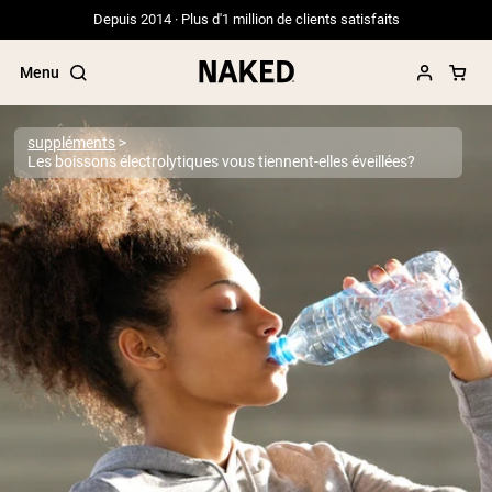
Depuis 2014 · Plus d'1 million de clients satisfaits
Menu
suppléments
Les boissons électrolytiques vous tiennent-elles éveillées?
Termes de recherche populaires
”Protein Powder“
”Overnight Oats“
”Vegan protein“
”Collagen“
”Micellar Casein“
PROTÉINES EN POUDRE
Meilleure Vente
Protéine de pois
Protéine de Whey en Poudre
Peptides de collagène