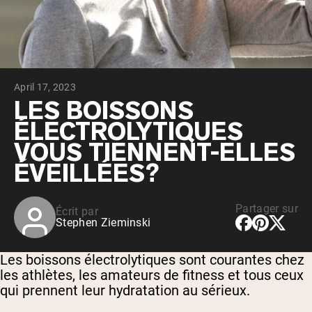
Whey au chocolat issu de vaches
nourries à l'herbe
Whey de lait de vache nourrie à l'herbe à
la vanille
Whey de vache nourrie à l'herbe
Shop All Protéines En Poudre
April 17, 2023
PROTÉINES VÉGANES
LES BOISSONS
Meilleure Vente
ÉLECTROLYTIQUES
Protéine de pois
VOUS TIENNENT-ELLES
ÉVEILLÉES?
Partager sur
Écrit par
Shop All Protéines Véganes
Stephen Zieminski
Les boissons électrolytiques sont courantes chez
les athlètes, les amateurs de fitness et tous ceux
qui prennent leur hydratation au sérieux.