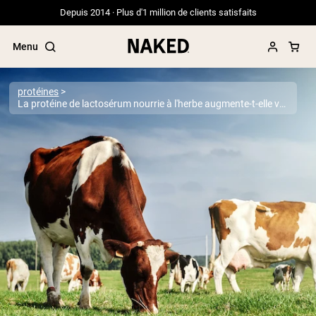
Depuis 2014 · Plus d'1 million de clients satisfaits
Menu
protéines
La protéine de lactosérum nourrie à l'herbe augmente-t-elle votre système immunitaire?
Termes de recherche populaires
”Protein Powder“
”Overnight Oats“
”Vegan protein“
”Collagen“
”Micellar Casein“
PROTÉINES EN POUDRE
Meilleure Vente
Protéine de pois
Protéine de Whey en Poudre
Peptides de collagène