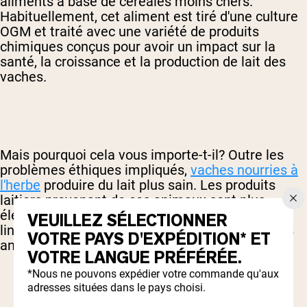
aliments à base de céréales moins chers.
Habituellement, cet aliment est tiré d'une culture
OGM et traité avec une variété de produits
chimiques conçus pour avoir un impact sur la
santé, la croissance et la production de lait des
vaches.
Mais pourquoi cela vous importe-t-il? Outre les
problèmes éthiques impliqués,
vaches nourries à
l'herbe
produire du lait plus sain. Les produits
laitiers provenant de ces animaux sont plus
élevés dans les oméga-3 et les acides gras
VEUILLEZ SÉLECTIONNER
linoléiques conjugués, ainsi que plusieurs autres
VOTRE PAYS D'EXPÉDITION* ET
antioxydants puissants.
VOTRE LANGUE PRÉFÉRÉE.
*Nous ne pouvons expédier votre commande qu'aux
adresses situées dans le pays choisi.