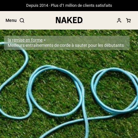
Depuis 2014 · Plus d'1 million de clients satisfaits
Menu
la remise en forme
Meilleurs entraînements de corde à sauter pour les débutants
Termes de recherche populaires
”Protein Powder“
”Overnight Oats“
”Vegan protein“
”Collagen“
”Micellar Casein“
PROTÉINES EN POUDRE
Meilleure Vente
Protéine de pois
Protéine de Whey en Poudre
Peptides de collagène