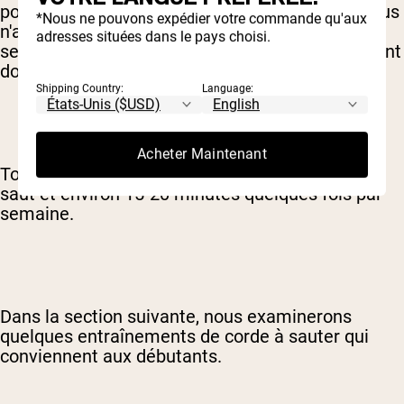
pouvez le faire à tout moment, n'importe où. Vous
*Nous ne pouvons expédier votre commande qu'aux
n'avez pas besoin d'accéder à un gymnase, un
adresses situées dans le pays choisi.
sentier ou un chemin de course ou un équipement
domestique coûteux comme un tapis roulant.
Shipping Country:
Language:
Acheter Maintenant
Tout ce dont vous avez besoin est une corde de
saut et environ 15-20 minutes quelques fois par
semaine.
Dans la section suivante, nous examinerons
quelques entraînements de corde à sauter qui
conviennent aux débutants.