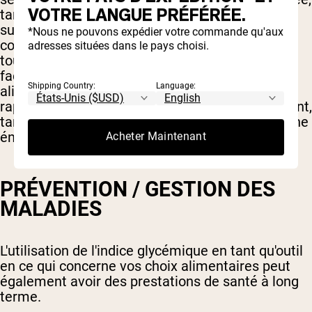
VOTRE LANGUE PRÉFÉRÉE.
tandis que les aliments GI élevés sont plus
susceptibles de provoquer un accident de sucre
*Nous ne pouvons expédier votre commande qu'aux
conduisant à des sentiments de fatigue. Après
adresses situées dans le pays choisi.
tout, la glycémie joue un rôle important dans la
façon dont vous vous sentez énergisé. Les
Shipping Country:
Language:
aliments GI élevés conduisent à une explosion
rapide d'énergie qui conduit souvent à un accident,
tandis que les aliments à faible gi permettent une
énergie plus soutenue.
Acheter Maintenant
PRÉVENTION / GESTION DES
MALADIES
L'utilisation de l'indice glycémique en tant qu'outil
en ce qui concerne vos choix alimentaires peut
également avoir des prestations de santé à long
terme.