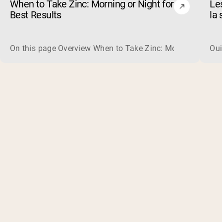
When to Take Zinc: Morning or Night for
Le
Best Results
la 
co
On this page Overview When to Take Zinc: Morning or Nigh
Oui