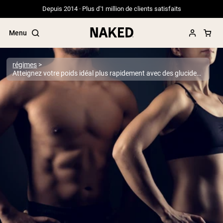
Depuis 2014 · Plus d'1 million de clients satisfaits
Menu
régimes
Atteignez votre poids idéal plus rapidement avec des glucides glycémiques faibles
Termes de recherche populaires
”Protein Powder“
”Overnight Oats“
”Vegan protein“
”Collagen“
”Micellar Casein“
PROTÉINES EN POUDRE
Meilleure Vente
Protéine de pois
Protéine de Whey en Poudre
Peptides de collagène