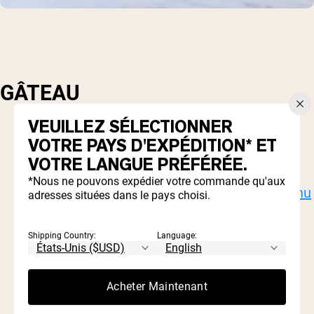
GÂTEAU
VEUILLEZ SÉLECTIONNER
VOTRE PAYS D'EXPÉDITION* ET
1 tasse de haricots noirs, drainés et cuits
VOTRE LANGUE PRÉFÉRÉE.
1/4 tasse d'agave ou de miel
1 tasse de blancs d'oeufs
*Nous ne pouvons expédier votre commande qu'aux
1/2 tasse
Poudre de protéines au chocolat nu
adresses situées dans le pays choisi.
(soit caséine ou pois)
1/2 tasse de lait (de choix)
Shipping Country:
Language:
2 cuillères à soupe de votre édulcorant de
choix
1 tasse d'avoine (sans gluten ou régulier)
Acheter Maintenant