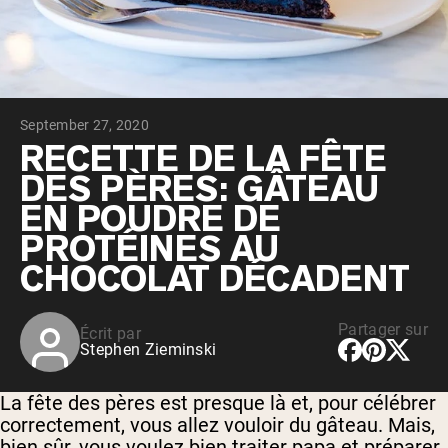
Whey au chocolat issu de vaches
nourries à l'herbe
Whey de lait de vache nourrie à l'herbe à
la vanille
Whey de vache nourrie à l'herbe
Shop All Protéines En Poudre
September 27, 2020
PROTÉINES VÉGANES
RECETTE DE LA FÊTE
Meilleure Vente
DES PÈRES: GÂTEAU
Protéine de pois
EN POUDRE DE
PROTÉINES AU
CHOCOLAT DÉCADENT
Shop All Protéines Véganes
Partager sur
Écrit par
Stephen Zieminski
La fête des pères est presque là et, pour célébrer
correctement, vous allez vouloir du gâteau. Mais,
bien sûr, vous voulez bien traiter papa et préparer