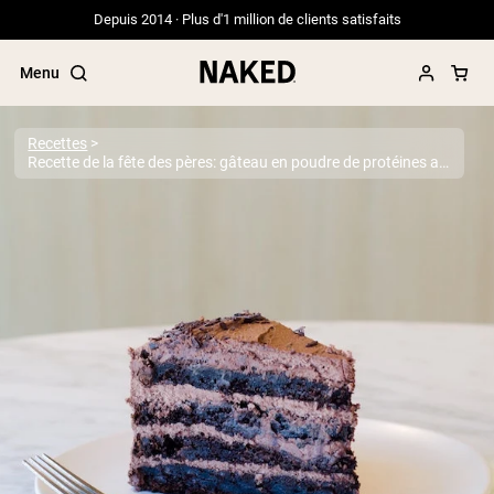
Depuis 2014 · Plus d'1 million de clients satisfaits
Menu
Recettes
Recette de la fête des pères: gâteau en poudre de protéines au chocolat décadent
Termes de recherche populaires
”Protein Powder“
”Overnight Oats“
”Vegan protein“
”Collagen“
”Micellar Casein“
PROTÉINES EN POUDRE
Meilleure Vente
Protéine de pois
Protéine de Whey en Poudre
Peptides de collagène