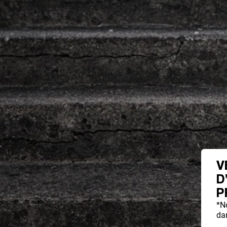
V
D
P
*N
dan