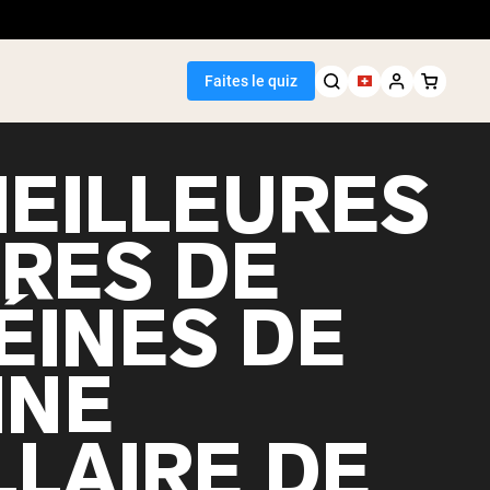
Faites le quiz
MEILLEURES
RES DE
Meilleure Vente
ÉINES DE
de pois
INE
LLAIRE DE