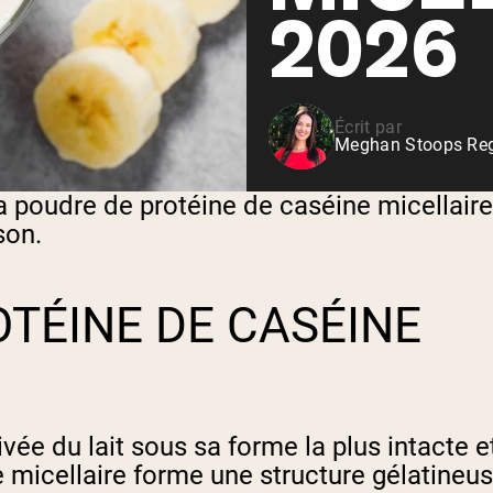
Shop All P
2026
vanille
Whey de vache nourrie à
l'herbe
Shop All Protéines En Poudre
Écrit par
Meghan Stoops Regi
a poudre de protéine de caséine micellaire
son.
OTÉINE DE CASÉINE
vée du lait sous sa forme la plus intacte e
 micellaire forme une structure gélatineus