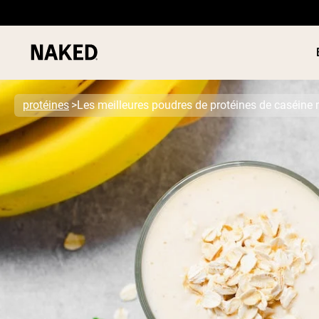
protéines
Les meilleures poudres de protéines de caséine 
PROTÉIN
Termes de recherche populaires
POUDRE
”Protein Powder“
”Overnight Oats“
”Vegan protein“
”Collagen“
”Micellar Casein“