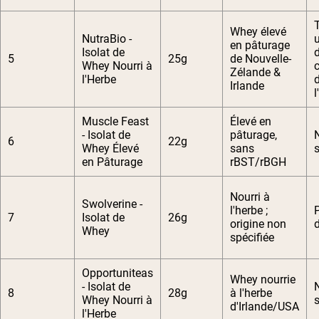
Whey élevé
NutraBio -
u
en pâturage
Isolat de
5
25g
de Nouvelle-
Whey Nourri à
Zélande &
l'Herbe
Irlande
l
Muscle Feast
Élevé en
- Isolat de
pâturage,
6
22g
Whey Élevé
sans
s
en Pâturage
rBST/rBGH
Nourri à
Swolverine -
l'herbe ;
7
Isolat de
26g
origine non
Whey
spécifiée
Opportuniteas
Whey nourrie
- Isolat de
8
28g
à l'herbe
Whey Nourri à
s
d'Irlande/USA
l'Herbe