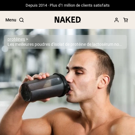
Depuis 2014 · Plus d'1 million de clients satisfaits
Menu
protéines
Les meilleures poudres d'isolat de protéine de lactosérum nourri à l'herbe de 2026
Termes de recherche populaires
”Protein Powder“
”Overnight Oats“
”Vegan protein“
”Collagen“
”Micellar Casein“
PROTÉINES EN POUDRE
Meilleure Vente
Protéine de pois
Protéine de Whey en Poudre
Peptides de collagène