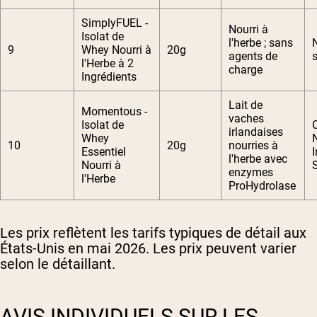
SimplyFUEL -
Nourri à
Isolat de
l'herbe ; sans
9
Whey Nourri à
20g
agents de
s
l'Herbe à 2
charge
Ingrédients
Lait de
Momentous -
vaches
Isolat de
C
irlandaises
Whey
10
20g
nourries à
Essentiel
l'herbe avec
Nourri à
enzymes
l'Herbe
ProHydrolase
Les prix reflètent les tarifs typiques de détail aux
États-Unis en mai 2026. Les prix peuvent varier
selon le détaillant.
AVIS INDIVIDUELS SUR LES