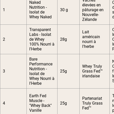
Vaches
Naked
élevées en
Nutrition -
1
30 g
pâturage en
Isolat de
Nouvelle-
Whey Naked
Zélande
Transparent
C
Lait
Labs - Isolat
américain
2
de Whey
28g
nourri à
100% Nourri à
l'herbe
l'Herbe
Bare
Performance
Whey Truly
C
Nutrition -
3
25g
Grass Fed™
f
Isolat de
irlandaise
Whey Nourri à
l'Herbe
Earth Fed
Partenariat
Muscle -
4
25g
Truly Grass
"Whey Back"
Fed™
Vanille