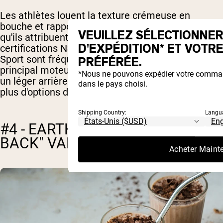
Les athlètes louent la texture crémeuse en
bouche et rapportent une digestion confortable,
VEUILLEZ SÉLECTIONNER
qu'ils attribuent souvent à l'ajout de MCT. Les
D'EXPÉDITION* ET VOTR
certifications NSF Certified for Sport et Informed
Sport sont fréquemment mentionnées comme le
PRÉFÉRÉE.
principal moteur d'achat. Une minorité d'avis note
*Nous ne pouvons expédier votre comman
un léger arrière-goût de stévia ou souhaiterait
dans le pays choisi.
plus d'options de saveurs.
Shipping Country:
Langu
#4 - EARTH FED MUSCLE : "WHEY
BACK" VANILLE
Acheter Maint