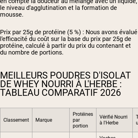
en compte la douceur au mélange avec un liquide,
le niveau d'agglutination et la formation de
mousse.
Prix par 25g de protéine (5 %) :
Nous avons évalué
l'efficacité du coût sur la base du prix par 25g de
protéine, calculé à partir du prix du contenant et
du nombre de portions.
MEILLEURS POUDRES D'ISOLAT
DE WHEY NOURRI À L'HERBE :
TABLEAU COMPARATIF 2026
Protéines
Vérifié Nourri
Classement
Marque
par
à l'Herbe
u
portion