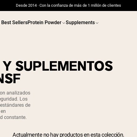
Desde 2014 · Con la confianza de más de 1 millón de clientes
Best Sellers
Protein Powder
Supplements
A Y SUPLEMENTOS
NSF
son analizados
seguridad. Los
 estándares de
 en
d constante.
Actualmente no hay productos en esta colección.