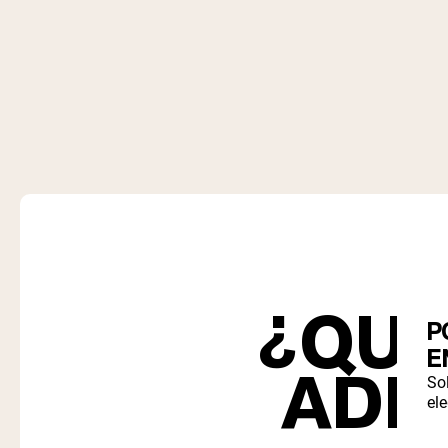
¿QUÉ
P
E
ADE
So
ele