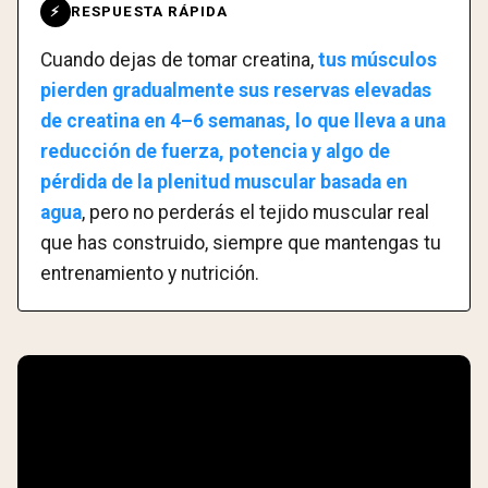
RESPUESTA RÁPIDA
⚡
Cuando dejas de tomar creatina,
tus músculos
pierden gradualmente sus reservas elevadas
de creatina en 4–6 semanas, lo que lleva a una
reducción de fuerza, potencia y algo de
pérdida de la plenitud muscular basada en
agua
, pero no perderás el tejido muscular real
que has construido, siempre que mantengas tu
entrenamiento y nutrición.