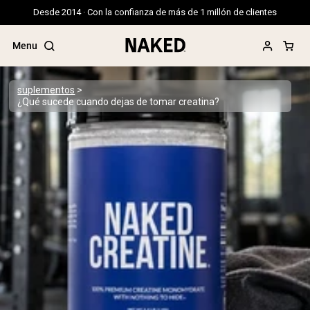
Desde 2014 · Con la confianza de más de 1 millón de clientes
Menu
suplementos
¿Qué sucede cuando dejas de tomar creatina?
Términos de Búsqueda Populares
”Protein Powder“
”Overnight Oats“
”Vegan protein“
”Collagen“
”Micellar Casein“