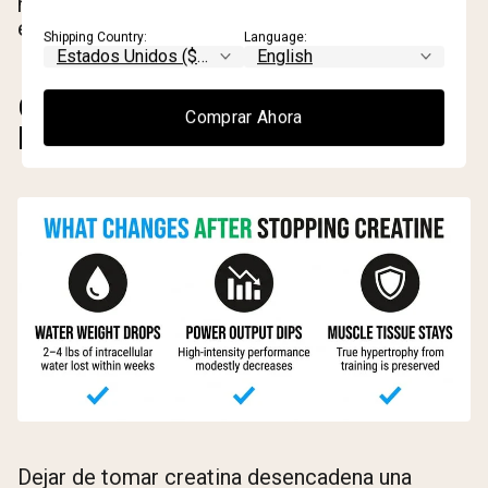
mucho menos relevantes para el cardio en
estado estable o eventos de resistencia.
Shipping Country:
Language:
QUÉ CAMBIA CUANDO DEJAS
Comprar Ahora
DE TOMAR CREATINA
Dejar de tomar creatina desencadena una