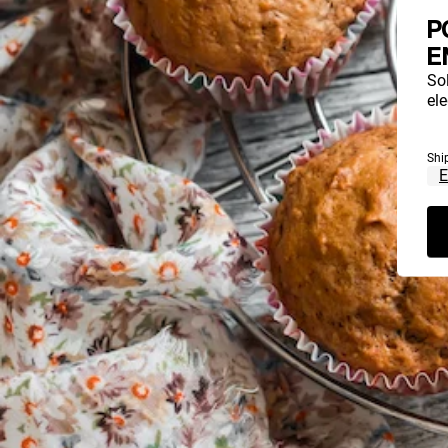
P
E
So
ele
Shi