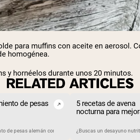
molde para muffins con aceite en aerosol. 
uede homogénea.
ns y hornéelos durante unos 20 minutos.
RELATED ARTICLES
iento de pesas
5 recetas de avena
nocturna para mejora
resistencia al ejerci
equilla de maní? La proteína de suero es una proteína complet
to de pesas alemán como deporte..
¿Buscas un desayuno nutriti