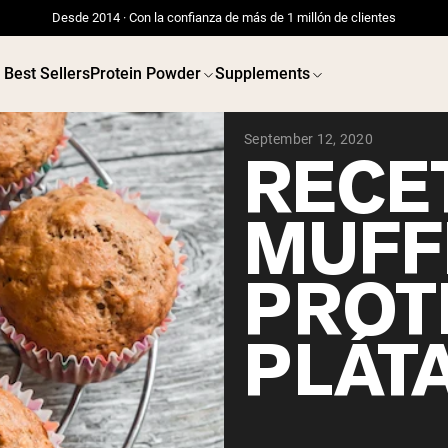
Desde 2014 · Con la confianza de más de 1 millón de clientes
Best Sellers
Protein Powder
Supplements
September 12, 2020
RECE
MUFF
PROT
PLÁT