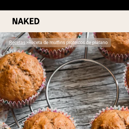
Recetas
Receta de muffins proteicos de plátano
Términos de Búsqueda Populares
”Protein Powder“
”Overnight Oats“
”Vegan protein“
”Collagen“
”Micellar Casein“