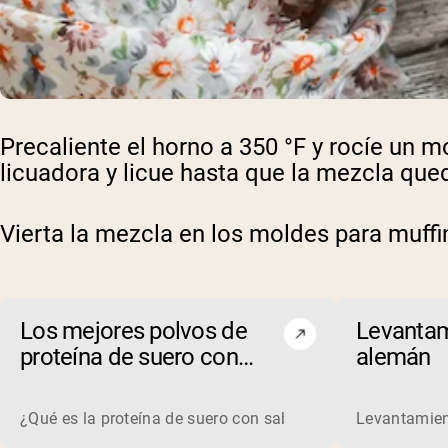
Precaliente el horno a 350 °F y rocíe un 
licuadora y licue hasta que la mezcla q
Vierta la mezcla en los moldes para muffi
Los mejores polvos de
Levantam
proteína de suero con
alemán
chocolate y mantequilla
de maní de 2026
¿Qué es la proteína de suero con sabor a chocolate y mant
Levantamien