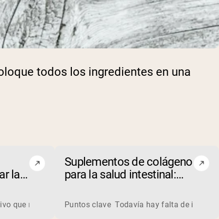
Coloque todos los ingredientes en una
Suplementos de colágeno
r la
para la salud intestinal:
cio
¿realidad o ficción?
a derivada de la leche. Los fabricantes procesan el suero líq
vo que mejore tu rendimiento deportivo? ¡Descubre las 5 mejor
Puntos clave Todavía hay falta de investiga