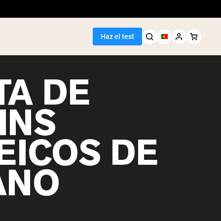
Haz el test
TA DE
INS
EICOS DE
ANO