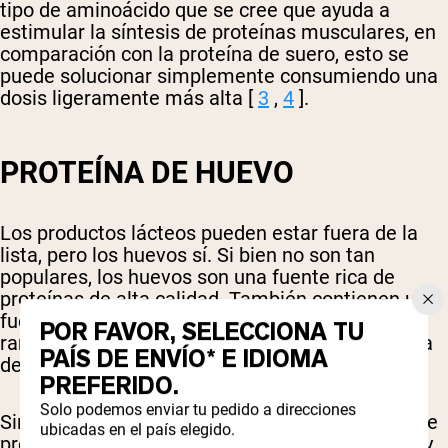
tipo de aminoácido que se cree que ayuda a
estimular la síntesis de proteínas musculares, en
comparación con la proteína de suero, esto se
puede solucionar simplemente consumiendo una
dosis ligeramente más alta [
3
,
4
].
PROTEÍNA DE HUEVO
Los productos lácteos pueden estar fuera de la
lista, pero los huevos sí. Si bien no son tan
populares, los huevos son una fuente rica de
proteínas de alta calidad. También contienen una
fuente rica de leucina, el aminoácido de cadena
POR FAVOR, SELECCIONA TU
ramificada (BCAA), superada solo por la proteína
PAÍS DE ENVÍO* E IDIOMA
de suero [
5
].
PREFERIDO.
Solo podemos enviar tu pedido a direcciones
Sin embargo, la proteína del huevo generalmente
ubicadas en el país elegido.
proviene principalmente de las claras de huevo y