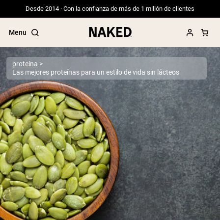
Desde 2014 · Con la confianza de más de 1 millón de clientes
Menu
proteína
Las mejores proteínas para un estilo de vida sin lácteos
Términos de Búsqueda Populares
”Protein Powder“
”Overnight Oats“
”Vegan protein“
”Collagen“
”Micellar Casein“