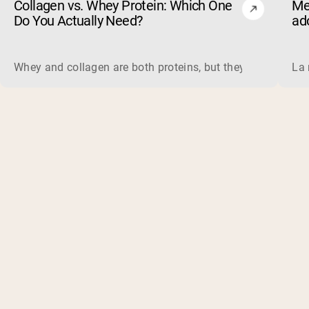
Collagen vs. Whey Protein: Which One
Me
Do You Actually Need?
ad
Whey and collagen are both proteins, but they do different 
La 