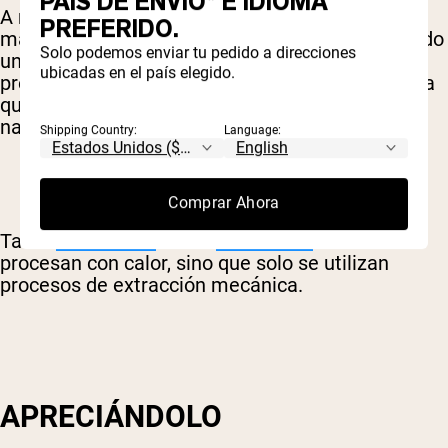
PAÍS DE ENVÍO* E IDIOMA
A menudo, esto implica calentamiento u otra
PREFERIDO.
manipulación potente. Un producto que ha sufrido
Solo podemos enviar tu pedido a direcciones
una intervención mínima durante esta
ubicadas en el país elegido.
preparación se denomina “crudo”, lo que significa
que está lo más cerca posible de su estado
natural.
Shipping Country:
Language:
Comprar Ahora
Tanto
Naked Rice
como
Naked Pea
nunca se
procesan con calor, sino que solo se utilizan
procesos de extracción mecánica.
APRECIÁNDOLO