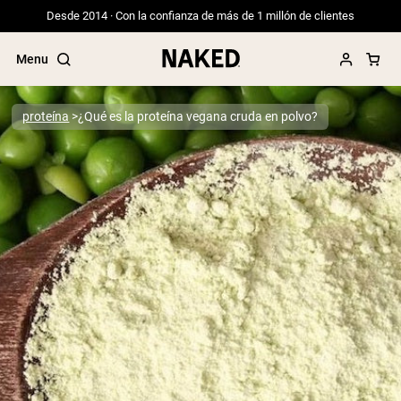
Desde 2014 · Con la confianza de más de 1 millón de clientes
Menu
proteína
¿Qué es la proteína vegana cruda en polvo?
Términos de Búsqueda Populares
”Protein Powder“
”Overnight Oats“
”Vegan protein“
”Collagen“
”Micellar Casein“