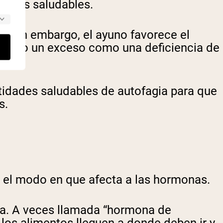
ulares saludables.
a
. Sin embargo, el ayuno favorece el
. Tanto un exceso como una deficiencia de
tidades saludables de autofagia para que
s.
n el modo en que afecta a las hormonas.
na. A veces llamada “hormona de
 los alimentos lleguen a donde deben ir y