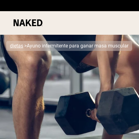
dietas
Ayuno intermitente para ganar masa muscular
Términos de Búsqueda Populares
”Protein Powder“
”Overnight Oats“
”Vegan protein“
”Collagen“
”Micellar Casein“