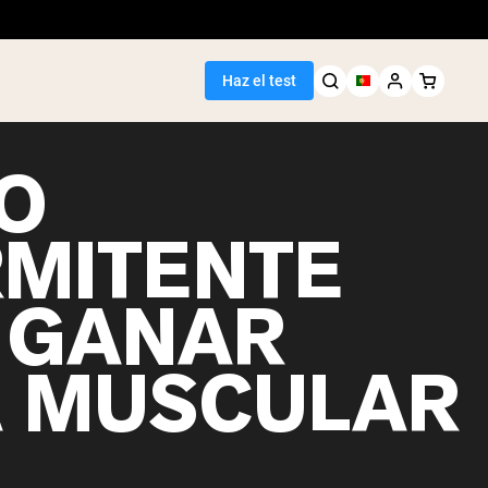
Haz el test
O
RMITENTE
 GANAR
 MUSCULAR