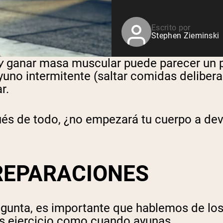
Escrito por
Stephen Zieminski
y
ganar masa muscular puede parecer un p
yuno intermitente (saltar comidas deliber
r.
és de todo, ¿no empezará tu cuerpo a dev
 REPARACIONES
gunta, es importante que hablemos de los
s ejercicio como cuando ayunas.