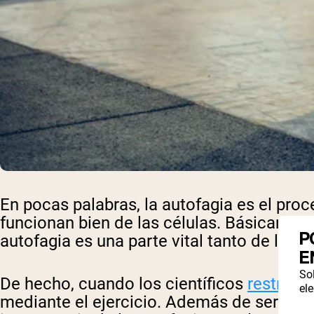
En pocas palabras, la autofagia es el pro
funcionan bien de las células. Básicamente
P
autofagia es una parte vital tanto de la 
E
So
De hecho, cuando los científicos
restringi
ele
mediante el ejercicio. Además de ser algo