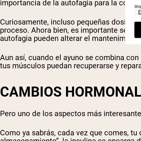
importancia de la autofagia para la const
Shi
Curiosamente, incluso pequeñas dosis d
proceso. Ahora bien, es importante señala
autofagia pueden alterar el mantenimiento
Aun así, cuando el ayuno se combina con 
tus músculos puedan recuperarse y repar
CAMBIOS HORMONAL
Pero uno de los aspectos más interesante
Como ya sabrás, cada vez que comes, tu 
almacenamiento”, la insulina se encarga d