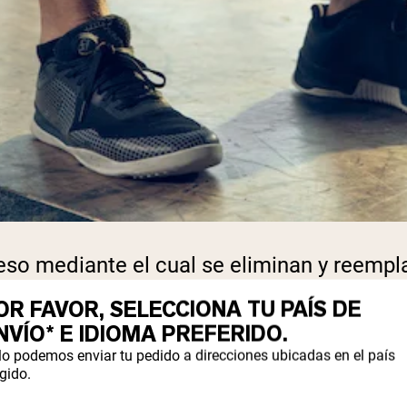
ceso mediante el cual se eliminan y reemp
, se trata del mantenimiento celular. Dado 
OR FAVOR, SELECCIONA TU PAÍS DE
recuperación como de la mejora.
NVÍO* E IDIOMA PREFERIDO.
lo podemos enviar tu pedido a direcciones ubicadas en el país
eron la autofagia en ratones
, los sujetos 
gido.
 terrible para los ratones, este estudio 