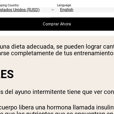
rucción y el mantenimiento de fibras musc
pping Country:
Language:
e aminoácidos pueden suprimir
la autofagi
r que la autofagia debe estar equilibrada
Comprar Ahora
 de la salud muscular.
una dieta adecuada, se pueden lograr can
arse completamente de tus entrenamiento
ES
s del ayuno intermitente tiene que ver co
cuerpo libera una hormona llamada insuli
e que los nutrientes que se encuentran en