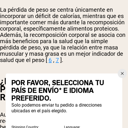
La pérdida de peso se centra únicamente en
incorporar un déficit de calorías, mientras que es
importante comer más durante la recomposición
corporal, específicamente alimentos proteicos.
Además, la recomposición corporal se asocia con
más beneficios para la salud que la simple
pérdida de peso, ya que la relación entre masa
muscular y masa grasa es un mejor indicador de
salud que el peso [
6
,
7
].
¿DEBERÍA CENTRARME EN LA
POR FAVOR, SELECCIONA TU
PÉRDIDA DE PESO O EN LA
PAÍS DE ENVÍO* E IDIOMA
RECOMPOSICIÓN CORPORAL?
PREFERIDO.
Solo podemos enviar tu pedido a direcciones
ubicadas en el país elegido.
Aunque la pérdida de peso tiene sus ventajas, la
recomposición corporal le brindará más
beneficios a su salud y bienestar en general.
Shipping Country:
Language: