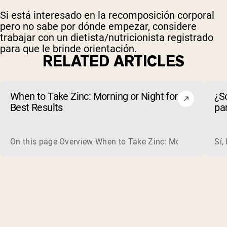
Si está interesado en la recomposición corporal
pero no sabe por dónde empezar, considere
trabajar con un dietista/nutricionista registrado
para que le brinde orientación.
RELATED ARTICLES
When to Take Zinc: Morning or Night for
¿S
Best Results
par
ele
On this page Overview When to Take Zinc: Morning or Nigh
Sí,