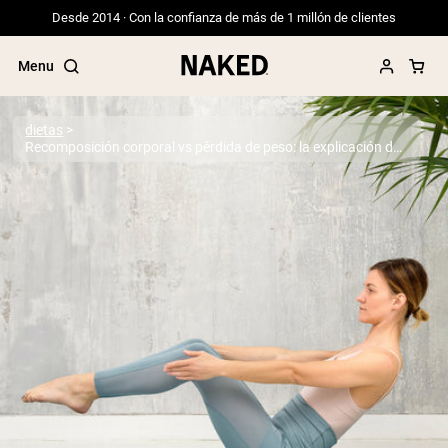
Desde 2014 · Con la confianza de más de 1 millón de clientes
Menu
dietas
Recomposición corporal vs pérdida de peso: la explicación de un nutricionista
Términos de Búsqueda Populares
”Protein Powder“
”Overnight Oats“
”Vegan protein“
”Collagen“
”Micellar Casein“