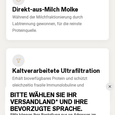
Direkt-aus-Milch Molke
Während der Milchfraktionierung durch
Labtrennung gewonnen, für die reinste
Proteinquelle.
Kaltverarbeitete Ultrafiltration
Erhält bioverfügbares Protein und schützt
gleichzeitig fragile Immunglobuline und
Lactoferrin.
BITTE WÄHLEN SIE IHR
VERSANDLAND* UND IHRE
BEVORZUGTE SPRACHE.
*Wir können Ihre Bestellung nur an Adressen im