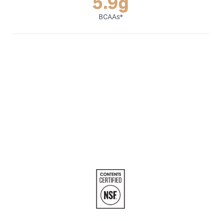
5.9g
BCAAs*