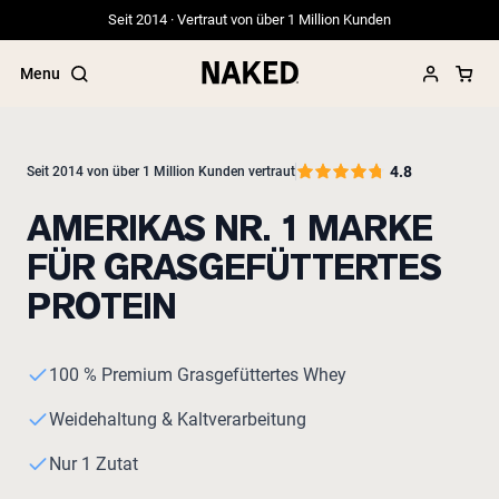
Seit 2014 · Vertraut von über 1 Million Kunden
Menu
4.8
Seit 2014 von über 1 Million Kunden vertraut
AMERIKAS NR. 1 MARKE
Beliebte Suchbegriffe
FÜR GRASGEFÜTTERTES
”Protein Powder“
”Overnight Oats“
PROTEIN
”Vegan protein“
”Collagen“
”Micellar Casein“
100 % Premium Grasgefüttertes Whey
Weidehaltung & Kaltverarbeitung
Nur 1 Zutat