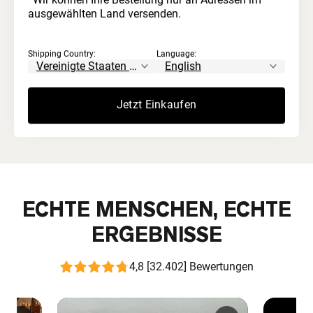
ausgewählten Land versenden.
Kein Bleichen oder Säuren
Shipping Country:
Language:
Niemals mit aggressiven Chemikalien behandelt.
Im Gegensatz zu handelsüblichem Molkenprotein,
das säurebehandelt und künstlich aufgehellt wird.
Jetzt Einkaufen
ECHTE MENSCHEN, ECHTE
ERGEBNISSE
4,8 [32.402] Bewertungen