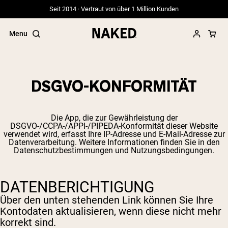
Seit 2014 · Vertraut von über 1 Million Kunden
Menu
DSGVO-KONFORMITÄT
Beliebte Suchbegriffe
Die App, die zur Gewährleistung der
”Protein Powder“
DSGVO-/CCPA-/APPI-/PIPEDA-Konformität dieser Website
”Overnight Oats“
verwendet wird, erfasst Ihre IP-Adresse und E-Mail-Adresse zur
Datenverarbeitung. Weitere Informationen finden Sie in
den
”Vegan protein“
Datenschutzbestimmungen und Nutzungsbedingungen.
”Collagen“
”Micellar Casein“
DATENBERICHTIGUNG
Über den unten stehenden Link können Sie Ihre
Kontodaten aktualisieren, wenn diese nicht mehr
korrekt sind.