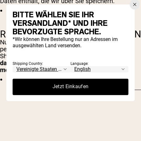
Daten enthält, die wir über Sie speichern.
Bericht anfordern
BITTE WÄHLEN SIE IHR
VERSANDLAND* UND IHRE
BEVORZUGTE SPRACHE.
RECHT AUF VERGESSENWERDEN
*Wir können Ihre Bestellung nur an Adressen im
Nutzen Sie diese Option, wenn Sie Ihre
ausgewählten Land versenden.
persönlichen und sonstigen Daten aus unserem
Shop entfernen möchten. Beachten Sie, dass
dadurch Ihr Konto gelöscht wird und Sie nicht
Shipping Country:
Language:
mehr darauf zugreifen oder es nutzen können
.
Löschung personenbezogener Daten
beantragen
Jetzt Einkaufen