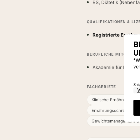
BS, Diätetik (Nebenfa
QUALIFIKATIONEN & LIZ
Registrierte Ernähr
B
U
BERUFLICHE MITGLIED
*W
ve
Akademie für Ernähru
Shi
FACHGEBIETE
Klinische Ernährung & me
Ernährungsschreiben & 
Gewichtsmanagement & 