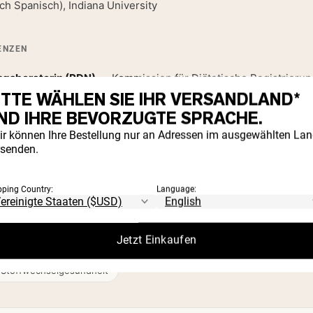
ch Spanisch), Indiana University
ENZEN
ungsberaterin (RDN)
— Kommission für Diätetische Registrierung
ITTE WÄHLEN SIE IHR VERSANDLAND*
ND IHRE BEVORZUGTE SPRACHE.
SCHAFTEN
ir können Ihre Bestellung nur an Adressen im ausgewählten La
rsenden.
ng und Diätetik
pping Country:
Language:
dizinische Diätetik
Krankenhaus- & Gesundheitsversorgung im Ber
Jetzt Einkaufen
Gesundheitskommunikation
Wellnessbildung & öffentliche Vorträge
Stoffwechselgesundheit