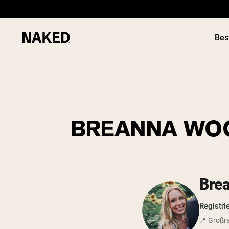
Bes
BREANNA WOOD
Beliebte Suchbegriffe
”Protein Powder“
”Overnight Oats“
”Vegan protein“
”Collagen“
Bre
”Micellar Casein“
Registri
📍 Großra