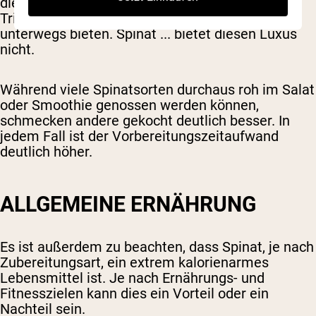
die einfache Zubereitung und das einfache
Trinken, sodass sie eine einfache Ernährung für
unterwegs bieten. Spinat ... bietet diesen Luxus
nicht.
Während viele Spinatsorten durchaus roh im Salat
oder Smoothie genossen werden können,
schmecken andere gekocht deutlich besser. In
jedem Fall ist der Vorbereitungszeitaufwand
deutlich höher.
ALLGEMEINE ERNÄHRUNG
Es ist außerdem zu beachten, dass Spinat, je nach
Zubereitungsart, ein extrem kalorienarmes
Lebensmittel ist. Je nach Ernährungs- und
Fitnesszielen kann dies ein Vorteil oder ein
Nachteil sein.