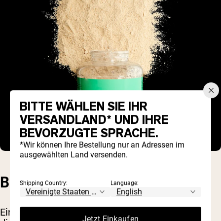
BITTE WÄHLEN SIE IHR
VERSANDLAND* UND IHRE
BEVORZUGTE SPRACHE.
*Wir können Ihre Bestellung nur an Adressen im
ausgewählten Land versenden.
BEQUEMLICHKEIT
Shipping Country:
Language:
Einer der größten Vorteile von Proteinpulvern ist
Jetzt Einkaufen