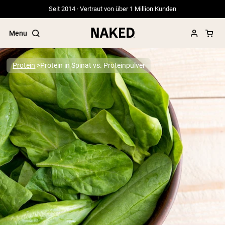
Seit 2014 · Vertraut von über 1 Million Kunden
Menu
Protein
Protein in Spinat vs. Proteinpulver
Beliebte Suchbegriffe
”Protein Powder“
”Overnight Oats“
”Vegan protein“
”Collagen“
”Micellar Casein“