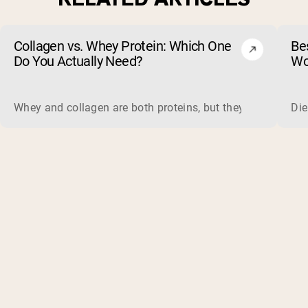
Collagen vs. Whey Protein: Which One
Be
Do You Actually Need?
Wo
ma
Whey and collagen are both proteins, but they do different 
Die