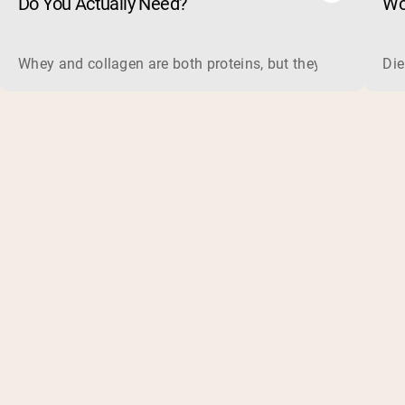
Do You Actually Need?
Wo
ma
Whey and collagen are both proteins, but they do different 
Die