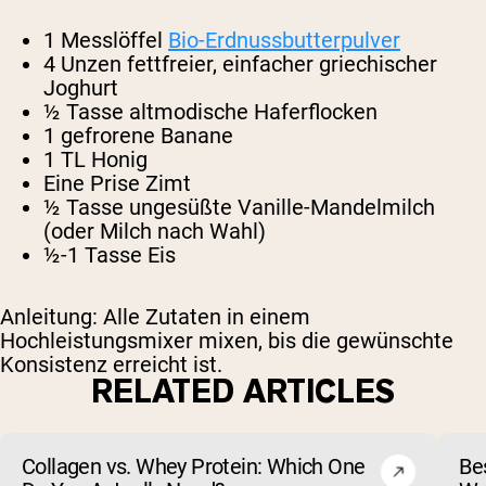
1 Messlöffel
Bio-Erdnussbutterpulver
4 Unzen fettfreier, einfacher griechischer
Joghurt
½ Tasse altmodische Haferflocken
1 gefrorene Banane
1 TL Honig
Eine Prise Zimt
½ Tasse ungesüßte Vanille-Mandelmilch
(oder Milch nach Wahl)
½-1 Tasse Eis
Anleitung: Alle Zutaten in einem
Hochleistungsmixer mixen, bis die gewünschte
Konsistenz erreicht ist.
RELATED ARTICLES
Collagen vs. Whey Protein: Which One
Be