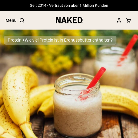
Seit 2014 · Vertraut von über 1 Million Kunden
Menu
Protein
Wie viel Protein ist in Erdnussbutter enthalten?
Beliebte Suchbegriffe
”Protein Powder“
”Overnight Oats“
”Vegan protein“
”Collagen“
”Micellar Casein“