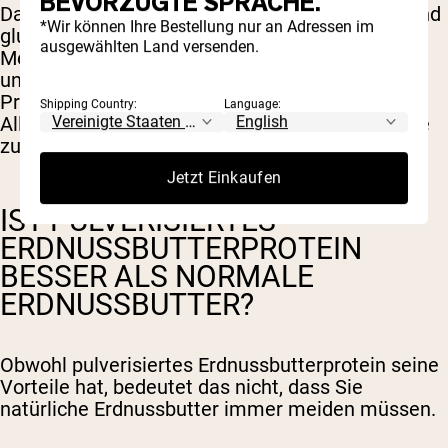
BEVORZUGTE SPRACHE.
Darüber hinaus ist Erdnussbutterprotein soja- und
*Wir können Ihre Bestellung nur an Adressen im
glutenfrei und somit eine gute Option für
ausgewählten Land versenden.
Menschen mit Soja- oder Glutenallergien oder -
unverträglichkeiten. Allerdings können einzelne
Produkte variieren, und es ist wichtig, bei einer
Shipping Country:
Language:
Allergie weiterhin sorgfältig auf die Inhaltsstoffe
zu achten.
Jetzt Einkaufen
IST PULVERISIERTES
ERDNUSSBUTTERPROTEIN
BESSER ALS NORMALE
ERDNUSSBUTTER?
Obwohl pulverisiertes Erdnussbutterprotein seine
Vorteile hat, bedeutet das nicht, dass Sie
natürliche Erdnussbutter immer meiden müssen.