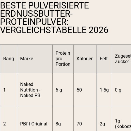
BESTE PULVERISIERTE
ERDNUSSBUTTER-
PROTEINPULVER:
VERGLEICHSTABELLE 2026
Protein
Zugeset
Rang
Marke
pro
Kalorien
Fett
Zucker
Portion
Naked
1
Nutrition -
6 g
50
1.5g
0 g
Naked PB
1g
2
PBfit Original
8g
70
2g
(Kokosz