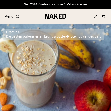
Seit 2014 · Vertraut von über 1 Million Kunden
Menu
Protein
Die besten pulverisierten Erdnussbutter-Proteinpulver des Jahres 2026
Beliebte Suchbegriffe
”Protein Powder“
”Overnight Oats“
”Vegan protein“
”Collagen“
”Micellar Casein“