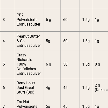
PB2
3
Pulverisierte
6 g
60
1.5g
1g
Erdnussbutter
Peanut Butter
4
& Co.
5g
50
1.5g
1g
Erdnusspulver
Crazy
Richard's
5
100%
6 g
50
1.5g
0 g
Natürliches
Erdnusspulver
Betty Lou's
2 g
6
Just Great
4g
45
1.5g
(Kokosz
Stuff (Bio)
Tru-Nut
7
Pulverisierte
5g
45
1.5g
1g