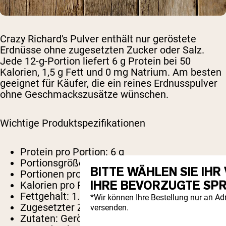
Crazy Richard's Pulver enthält nur geröstete
Erdnüsse ohne zugesetzten Zucker oder Salz.
Jede 12-g-Portion liefert 6 g Protein bei 50
Kalorien, 1,5 g Fett und 0 mg Natrium. Am besten
geeignet für Käufer, die ein reines Erdnusspulver
ohne Geschmackszusätze wünschen.
Wichtige Produktspezifikationen
Protein pro Portion:
6 g
Portionsgröße:
2 Esslöffel (12g)
BITTE WÄHLEN SIE IH
Portionen pro Behälter:
~15 (185 g Glas)
IHRE BEVORZUGTE SP
Kalorien pro Portion:
50
Fettgehalt:
1.5g
*Wir können Ihre Bestellung nur an A
Zugesetzter Zucker:
0 g
versenden.
Zutaten:
Geröstete Erdnüsse