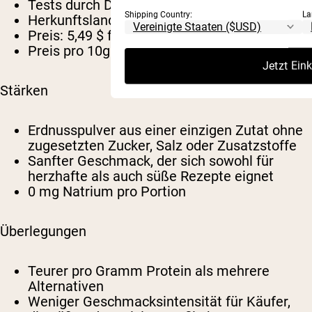
Tests durch Dritte:
Nicht gemeldet
Shipping Country:
La
Herkunftsland:
USA
Preis:
5,49 $ für 185 g
Preis pro 10g Protein:
~0,61 $
Jetzt Ein
Stärken
Erdnusspulver aus einer einzigen Zutat ohne
zugesetzten Zucker, Salz oder Zusatzstoffe
Sanfter Geschmack, der sich sowohl für
herzhafte als auch süße Rezepte eignet
0 mg Natrium pro Portion
Überlegungen
Teurer pro Gramm Protein als mehrere
Alternativen
Weniger Geschmacksintensität für Käufer,