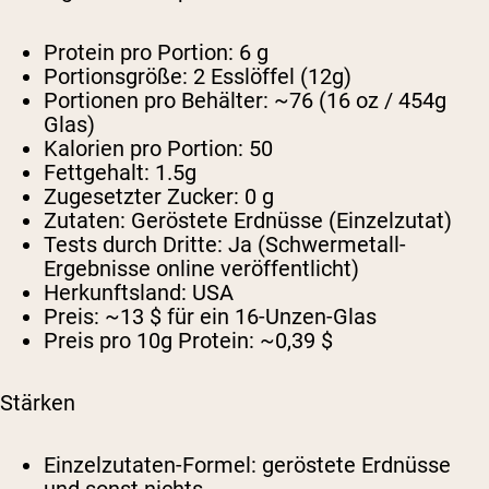
Protein pro Portion:
6 g
Portionsgröße:
2 Esslöffel (12g)
Portionen pro Behälter:
~76 (16 oz / 454g
Glas)
Kalorien pro Portion:
50
Fettgehalt:
1.5g
Zugesetzter Zucker:
0 g
Zutaten:
Geröstete Erdnüsse (Einzelzutat)
Tests durch Dritte:
Ja (Schwermetall-
Ergebnisse online veröffentlicht)
Herkunftsland:
USA
Preis:
~13 $ für ein 16-Unzen-Glas
Preis pro 10g Protein:
~0,39 $
Stärken
Einzelzutaten-Formel: geröstete Erdnüsse