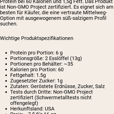
Protein bei 60 Kalorien und 1,5g Fett. Das Produkt
ist Non-GMO Project zertifiziert. Es eignet sich am
besten für Käufer, die eine vertraute Mittelweg-
Option mit ausgewogenem süß-salzigem Profil
suchen.
Wichtige Produktspezifikationen
Protein pro Portion:
6 g
Portionsgröße:
2 Esslöffel (13g)
Portionen pro Behälter:
~35
Kalorien pro Portion:
60
Fettgehalt:
1.5g
Zugesetzter Zucker:
1g
Zutaten:
Geröstete Erdnüsse, Zucker, Salz
Tests durch Dritte:
Non-GMO Project
zertifiziert (Schwermetalltests nicht
offengelegt)
Herkunftsland:
USA