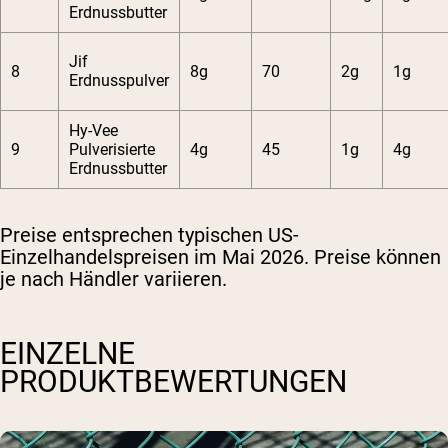
Erdnussbutter
Jif
8
8g
70
2g
1g
Erdnusspulver
Hy-Vee
9
Pulverisierte
4g
45
1g
4g
Erdnussbutter
Preise entsprechen typischen US-
Einzelhandelspreisen im Mai 2026. Preise können
je nach Händler variieren.
EINZELNE
PRODUKTBEWERTUNGEN