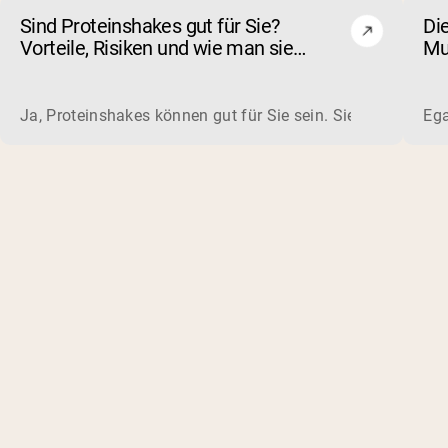
Sind Proteinshakes gut für Sie?
Di
Vorteile, Risiken und wie man sie
Mu
auswählt
wa
Ja, Proteinshakes können gut für Sie sein. Sie sind eine sc
Ega