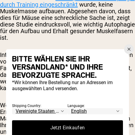
durch Training eingeschränkt
wurde, keine
Muskelmasse aufbauen. Abgesehen davon, dass
dies für Mäuse eine schreckliche Sache ist, zeigt
diese Studie eindrucksvoll, wie wichtig Autophagie
für den Aufbau und Erhalt gesunder Muskelfasern
ist.
Interessanterweise können bereits geringe Dosen
BITTE WÄHLEN SIE IHR
von Aminosäuren
die Autophagie
unterdrücken.
VERSANDLAND* UND IHRE
Fasten hingegen fördert den Prozess. Wichtig ist,
BEVORZUGTE SPRACHE.
dass die Autophagie im Gleichgewicht gehalten
werden muss. Zu viel oder zu wenig Autophagie
*Wir können Ihre Bestellung nur an Adressen im
kann die Muskelgesundheit beeinträchtigen.
ausgewählten Land versenden.
Wenn das Fasten jedoch mit einer richtigen
Shipping Country:
Language:
Ernährung kombiniert wird, kann ein gesundes
Maß an Autophagie erreicht werden, sodass sich
Ihre Muskeln nach dem Training gründlich erholen
Jetzt Einkaufen
und regenerieren können.