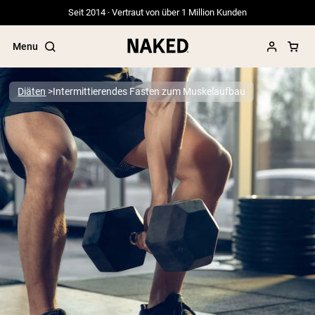
Seit 2014 · Vertraut von über 1 Million Kunden
Menu
Diäten
Intermittierendes Fasten zum Muskelaufbau
Beliebte Suchbegriffe
”Protein Powder“
”Overnight Oats“
”Vegan protein“
”Collagen“
”Micellar Casein“