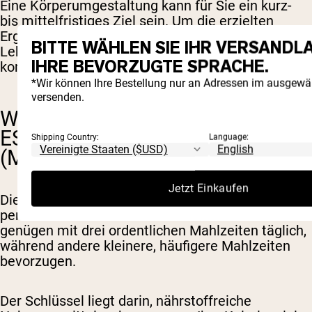
Eine Körperumgestaltung kann für Sie ein kurz-
bis mittelfristiges Ziel sein. Um die erzielten
Ergebnisse zu erhalten, sollten Sie jedoch einen
BITTE WÄHLEN SIE IHR VERSANDL
Lebensstil pflegen, den Sie sich auch in den
IHRE BEVORZUGTE SPRACHE.
kommenden Jahren vorstellen können.
*Wir können Ihre Bestellung nur an Adressen im ausgewä
versenden.
WIE OFT SOLLTE ICH TÄGLICH
ESSEN?
Shipping Country:
Language:
(MAHLZEITENHÄUFIGKEIT)
Jetzt Einkaufen
Die Häufigkeit der Mahlzeiten hängt von den
persönlichen Vorlieben ab. Manche Menschen
genügen mit drei ordentlichen Mahlzeiten täglich,
während andere kleinere, häufigere Mahlzeiten
bevorzugen.
Der Schlüssel liegt darin, nährstoffreiche