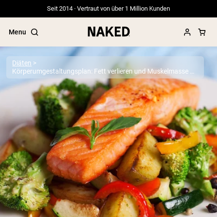
Seit 2014 · Vertraut von über 1 Million Kunden
Menu
Diäten
Körperumgestaltungsplan: Fett verlieren und Muskelmasse aufbauen
Beliebte Suchbegriffe
”Protein Powder“
”Overnight Oats“
”Vegan protein“
”Collagen“
”Micellar Casein“