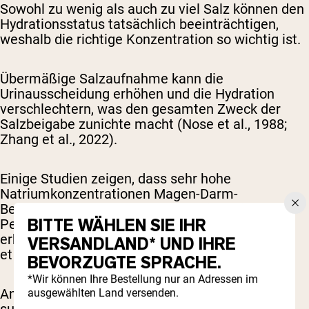
Sowohl zu wenig als auch zu viel Salz können den
Hydrationsstatus tatsächlich beeinträchtigen,
weshalb die richtige Konzentration so wichtig ist.
Übermäßige Salzaufnahme kann die
Urinausscheidung erhöhen und die Hydration
verschlechtern, was den gesamten Zweck der
Salzbeigabe zunichte macht (Nose et al., 1988;
Zhang et al., 2022).
Einige Studien zeigen, dass sehr hohe
Natriumkonzentrationen Magen-Darm-
Beschwerden verursachen und bei bestimmten
BITTE WÄHLEN SIE IHR
Personen das Risiko einer Hypernatriämie
erhöhen können (Goulet et al., 2017; Twerenbold
VERSANDLAND* UND IHRE
et al., 2003).
BEVORZUGTE SPRACHE.
*Wir können Ihre Bestellung nur an Adressen im
Andererseits führt zu wenig Natrium zu
ausgewählten Land versenden.