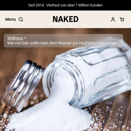
Seit 2014 · Vertraut von über 1 Million Kunden
Menu
Wellness
Wie viel Salz sollte man dem Wasser zur Hydration hinzufügen?
Beliebte Suchbegriffe
”Protein Powder“
”Overnight Oats“
”Vegan protein“
”Collagen“
”Micellar Casein“