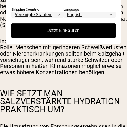
suboptimaler Flüssigkeitsretention. Dies ist
besonders problematisch bei starkem Schwitzen
Shipping Country:
Language:
oder Krankheit, wenn Ihr Körper bereits erheblich
Natrium zusammen mit Flüssigkeiten verloren hat
(Stanhewicz & Kenney, 2015).
Jetzt Einkaufen
Individuelle Unterschiede spielen ebenfalls eine
Rolle. Menschen mit geringeren Schweißverlusten
oder Nierenerkrankungen sollten beim Salzgehalt
vorsichtiger sein, während starke Schwitzer oder
Personen in heißen Klimazonen möglicherweise
etwas höhere Konzentrationen benötigen.
WIE SETZT MAN
SALZVERSTÄRKTE HYDRATION
PRAKTISCH UM?
Die Umsetzung von Forschungsergebnissen in die