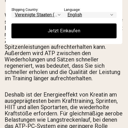
Shipping Country:
Language:
Wenn das Phosphokreatin aufgebraucht ist,
sinkt die Leistungsfähigkeit und Sie müssen auf
langsamere Energiesysteme zurückgreifen. Mit
Jetzt Einkaufen
mehr Kreatin in den Muskeln verlängern Sie die
Zeit, in der das ATP-PC-System
Spitzenleistungen aufrechterhalten kann.
Außerdem wird ATP zwischen den
Wiederholungen und Sätzen schneller
regeneriert, was bedeutet, dass Sie sich
schneller erholen und die Qualität der Leistung
im Training länger aufrechterhalten.
Deshalb ist der Energieeffekt von Kreatin am
ausgeprägtesten beim Krafttraining, Sprinten,
HIIT und allen Sportarten, die wiederholte
Kraftstöße erfordern. Für gleichmäßige aerobe
Belastungen wie Langstreckenlauf, bei denen
das ATP-PC-System eine geringere Rolle