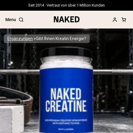
Seit 2014 · Vertraut von über 1 Million Kunden
Menu
Ergänzungen
Gibt Ihnen Kreatin Energie?
Beliebte Suchbegriffe
”Protein Powder“
”Overnight Oats“
”Vegan protein“
”Collagen“
”Micellar Casein“