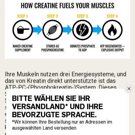
Ihre Muskeln nutzen drei Energiesysteme, und
das von Kreatin direkt unterstützte ist das
ATP-PC-(Phosphokreatin-)System. Dieses
System dominiert in den ersten 10 bis 15
BITTE WÄHLEN SIE IHR
Sekunden maximaler Anstrengung – ein
VERSANDLAND* UND IHRE
schweres Kreuzheben, ein 100-Meter-Sprint,
BEVORZUGTE SPRACHE.
eine explosive Sprungserie. Es ist die
schnellste Art, wie Ihr Körper ATP produzieren
*Wir können Ihre Bestellung nur an Adressen im
kann, und es läuft mit in den Muskeln
ausgewählten Land versenden.
gespeichertem Phosphokreatin.