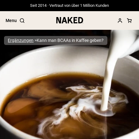
Seit 2014 · Vertraut von über 1 Million Kunden
Menu
Ergänzungen
Kann man BCAAs in Kaffee geben?
Beliebte Suchbegriffe
”Protein Powder“
”Overnight Oats“
”Vegan protein“
”Collagen“
”Micellar Casein“