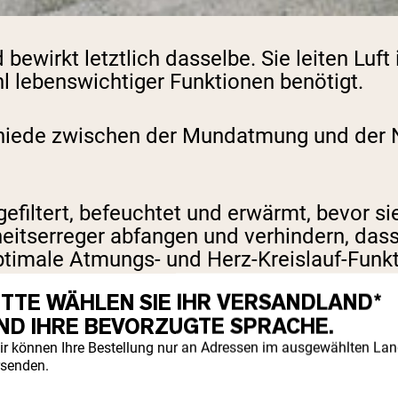
wirkt letztlich dasselbe. Sie leiten Luft 
ahl lebenswichtiger Funktionen benötigt.
schiede zwischen der Mundatmung und der N
efiltert, befeuchtet und erwärmt, bevor si
heitserreger abfangen und verhindern, dass
 optimale Atmungs- und Herz-Kreislauf-Funk
ITTE WÄHLEN SIE IHR VERSANDLAND*
Filterfunktionen wie die Nase. Zwar gelan
ND IHRE BEVORZUGTE SPRACHE.
 die Nase hat), aber er ist nicht der ideal
ir können Ihre Bestellung nur an Adressen im ausgewählten La
rsenden.