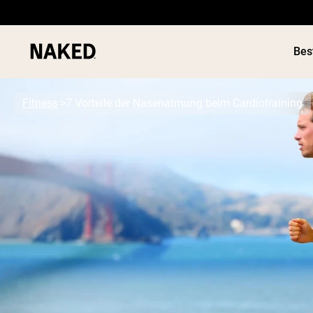
Bes
Fitness
7 Vorteile der Nasenatmung beim Cardiotraining
Beliebte Suchbegriffe
”Protein Powder“
”Overnight Oats“
”Vegan protein“
”Collagen“
”Micellar Casein“