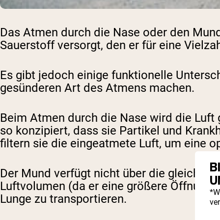
Das Atmen durch die Nase oder den Mund be
Sauerstoff versorgt, den er für eine Vielz
Es gibt jedoch einige funktionelle Unter
gesünderen Art des Atmens machen.
Beim Atmen durch die Nase wird die Luft g
so konzipiert, dass sie Partikel und Krank
filtern sie die eingeatmete Luft, um eine
B
Der Mund verfügt nicht über die gleichen 
U
Luftvolumen (da er eine größere Öffnung als
*W
Lunge zu transportieren.
ve