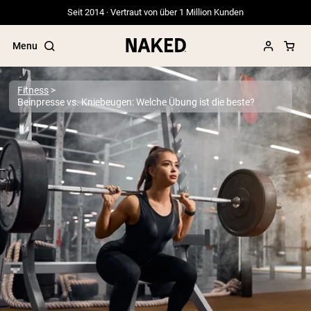
Seit 2014 · Vertraut von über 1 Million Kunden
Menu
Fitness
Beinpresse vs. Kniebeugen: Welche Übung ist die beste?
Beliebte Suchbegriffe
”Protein Powder“
”Overnight Oats“
”Vegan protein“
”Collagen“
”Micellar Casein“