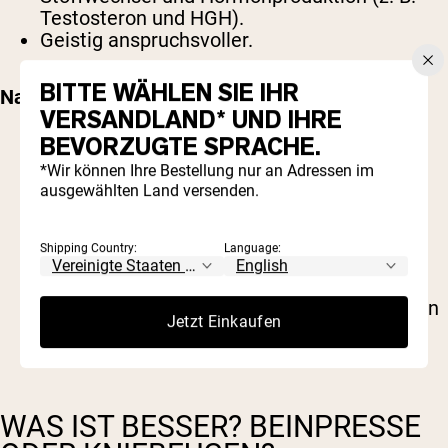
Testosteron und HGH).
Geistig anspruchsvoller.
BITTE WÄHLEN SIE IHR
Nachteile
:
VERSANDLAND* UND IHRE
BEVORZUGTE SPRACHE.
Bei falscher Form besteht ein hohes
*Wir können Ihre Bestellung nur an Adressen im
Verletzungsrisiko.
ausgewählten Land versenden.
Für Kniebeugen mit hohen Gewichten ist
wahrscheinlich ein Spotter erforderlich.
Belastet das zentrale Nervensystem stark
Shipping Country:
Language:
und kann Sie anschließend erschöpft
zurücklassen.
Nicht geeignet für Personen mit bestimmten
Jetzt Einkaufen
Gesundheitsproblemen oder in der
Erholungsphase von Verletzungen.
WAS IST BESSER? BEINPRESSE