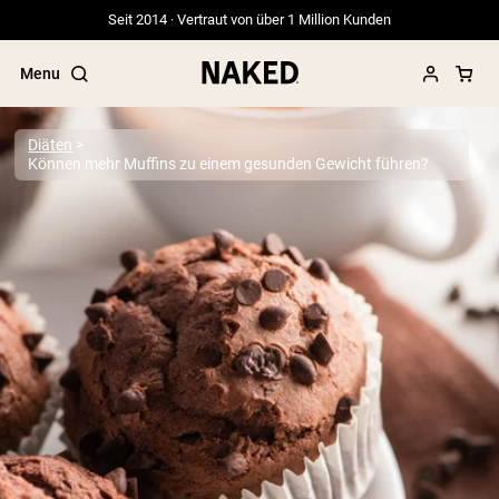
Seit 2014 · Vertraut von über 1 Million Kunden
Menu
Diäten
Können mehr Muffins zu einem gesunden Gewicht führen?
Beliebte Suchbegriffe
”Protein Powder“
”Overnight Oats“
”Vegan protein“
”Collagen“
”Micellar Casein“