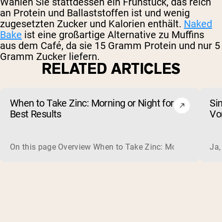
Wählen Sie stattdessen ein Frühstück, das reich
an Protein und Ballaststoffen ist und wenig
zugesetzten Zucker und Kalorien enthält.
Naked
Bake
ist eine großartige Alternative zu Muffins
aus dem Café, da sie 15 Gramm Protein und nur 5
Gramm Zucker liefern.
RELATED ARTICLES
When to Take Zinc: Morning or Night for
Si
Best Results
Vo
au
On this page Overview When to Take Zinc: Morning or Nigh
Ja,