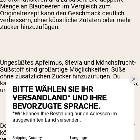
Menge an Blaubeeren im Vergleich zum
Originalrezept kann den Geschmack deutlich
verbessern, ohne künstliche Zutaten oder mehr
Zucker hinzuzufügen.
Ungesüßtes Apfelmus, Stevia und Mönchsfrucht-
Süßstoff sind großartige Möglichkeiten, Süße
ohne zusätzlichen Zucker hinzuzufügen. Du
kannst Apfelmus auch anstelle von Öl verwenden,
BITTE WÄHLEN SIE IHR
um Fett und Kalorien zu reduzieren.
VERSANDLAND* UND IHRE
BEVORZUGTE SPRACHE.
*Wir können Ihre Bestellung nur an Adressen im
ausgewählten Land versenden.
Denk daran, Backen ist eine Wissenschaft, daher
können Anpassungen am Rezept das Ergebnis
verändern.
Shipping Country:
Language: