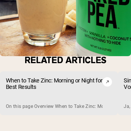
RELATED ARTICLES
When to Take Zinc: Morning or Night for
Si
Best Results
Vo
au
On this page Overview When to Take Zinc: Morning or Nigh
Ja,