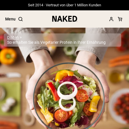
Seit 2014 · Vertraut von über 1 Million Kunden
Menu
Diäten
So erhalten Sie als Vegetarier Protein in Ihrer Ernährung
Beliebte Suchbegriffe
”Protein Powder“
”Overnight Oats“
”Vegan protein“
”Collagen“
”Micellar Casein“