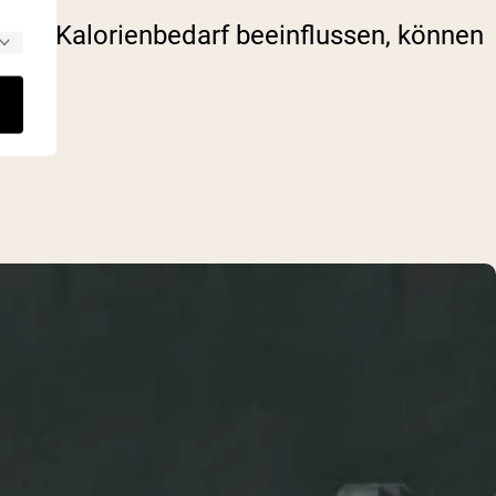
 den Kalorienbedarf beeinflussen, können