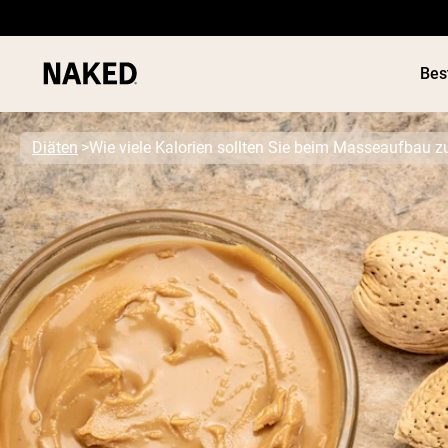
Bes
Diäten
Wie viele Kalorien sollten Sie beim Masseaufbau 
Beliebte Suchbegriffe
”Protein Powder“
”Overnight Oats“
”Vegan protein“
”Collagen“
”Micellar Casein“