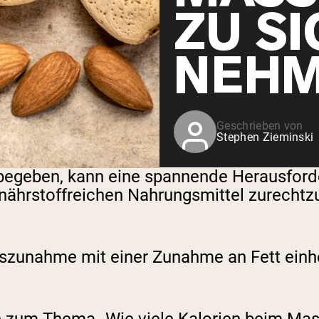
ZU SI
NEHM
Geschrieben von
Stephen Zieminski
egeben, kann eine spannende Herausforder
 nährstoffreichen Nahrungsmittel zurecht
zunahme mit einer Zunahme an Fett einherg