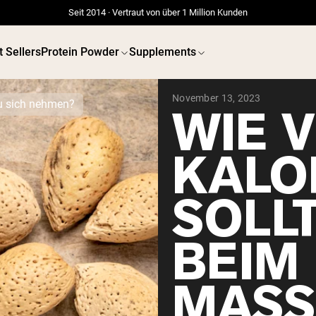
Seit 2014 · Vertraut von über 1 Million Kunden
t Sellers
Protein Powder
Supplements
November 13, 2023
zu sich nehmen?
WIE V
KALO
SOLLT
BEIM
MASS