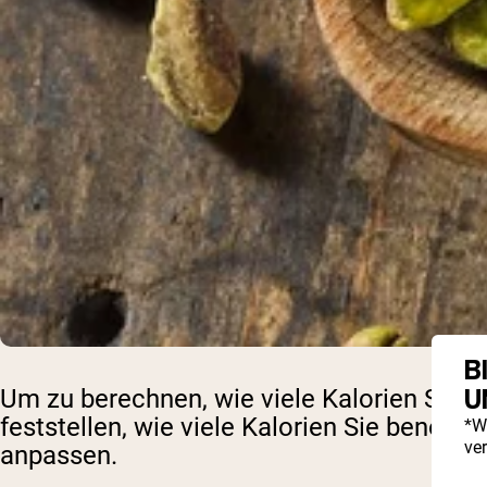
B
U
Um zu berechnen, wie viele Kalorien Sie 
feststellen, wie viele Kalorien Sie benöt
*W
ve
anpassen.