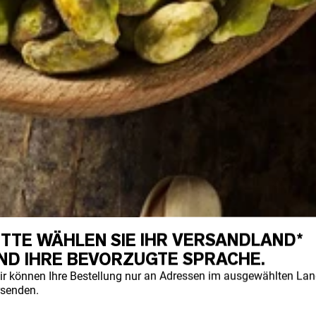
ITTE WÄHLEN SIE IHR VERSANDLAND*
ND IHRE BEVORZUGTE SPRACHE.
zum Aufbau von Masse benötigen, müssen S
igen, um einen Kalorienüberschuss zu haben
ir können Ihre Bestellung nur an Adressen im ausgewählten La
rsenden.