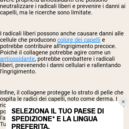
neutralizzare i radicali liberi e prevenire i danni ai
capelli, ma le ricerche sono limitate.
I radicali liberi possono anche causare danni alle
cellule che producono
colore dei capelli
e
potrebbe contribuire all'ingrigimento precoce.
Poiché il collagene potrebbe agire come un
antiossidante
, potrebbe combattere i radicali
liberi, prevenendo i danni cellulari e rallentando
l'ingrigimento.
Infine, il collagene protegge lo strato di pelle che
ospita le radici dei capelli, noto come derma. I
ricercatori ritengono che integrare con collagene
SELEZIONA IL TUO PAESE DI
possa aiutare a prevenire la perdita e
l'assottigliamento dei capelli legati all'età.
SPEDIZIONE* E LA LINGUA
Tuttavia, attualmente non ci sono ricerche a
PREFERITA.