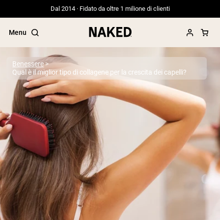
Dal 2014 · Fidato da oltre 1 milione di clienti
Menu
Benessere
Qual è il miglior tipo di collagene per la crescita dei capelli?
Termini di ricerca popolari
”Protein Powder“
”Overnight Oats“
”Vegan protein“
”Collagen“
”Micellar Casein“
PROTEIN POWDERS
Best Seller
Proteina di piselli
Proteine del Siero di Latte da
Allevamento al Pascolo