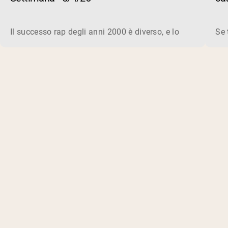
su
Il successo rap degli anni 2000 è diverso, e lo è ancora in 
Se 