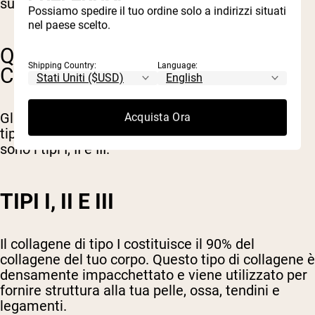
supporto di ciò.
Possiamo spedire il tuo ordine solo a indirizzi situati
nel paese scelto.
QUALI SONO I DIVERSI TIPI DI
Shipping Country:
Language:
COLLAGENE?
Gli scienziati hanno identificato fino a 28 diversi
Acquista Ora
tipi di collagene. I principali 3 tipi di collagene
sono i tipi I, II e III.
TIPI I, II E III
Il collagene di tipo I costituisce il 90% del
collagene del tuo corpo. Questo tipo di collagene è
densamente impacchettato e viene utilizzato per
fornire struttura alla tua pelle, ossa, tendini e
legamenti.