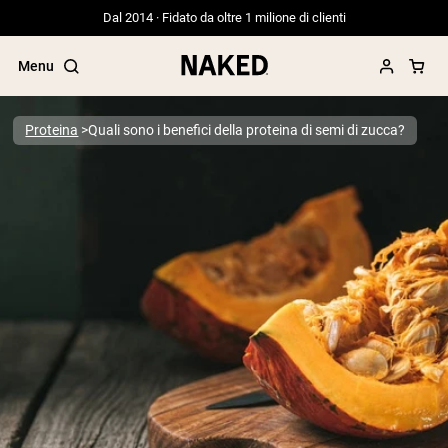
Dal 2014 · Fidato da oltre 1 milione di clienti
Menu
Proteina
Quali sono i benefici della proteina di semi di zucca?
Termini di ricerca popolari
”Protein Powder“
”Overnight Oats“
”Vegan protein“
”Collagen“
”Micellar Casein“
PROTEIN POWDERS
Best Seller
Proteina di piselli
Proteine del Siero di Latte da
Allevamento al Pascolo