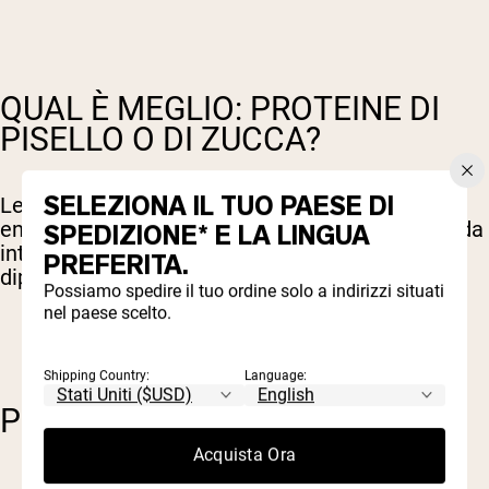
QUAL È MEGLIO: PROTEINE DI
PISELLO O DI ZUCCA?
SELEZIONA IL TUO PAESE DI
Le proteine di pisello e quelle di semi offrono
entrambe proteine vegetali di alta qualità facili da
SPEDIZIONE* E LA LINGUA
integrare nella tua routine. Quale sia “migliore”
PREFERITA.
dipende semplicemente dai tuoi obiettivi.
Possiamo spedire il tuo ordine solo a indirizzi situati
nel paese scelto.
Shipping Country:
Language:
PIÙ RICCO DI PROTEINE?
Acquista Ora